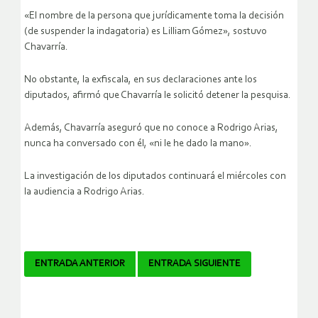
«El nombre de la persona que jurídicamente toma la decisión
(de suspender la indagatoria) es Lilliam Gómez», sostuvo
Chavarría.
No obstante, la exfiscala, en sus declaraciones ante los
diputados, afirmó que Chavarría le solicitó detener la pesquisa.
Además, Chavarría aseguró que no conoce a Rodrigo Arias,
nunca ha conversado con él, «ni le he dado la mano».
La investigación de los diputados continuará el miércoles con
la audiencia a Rodrigo Arias.
Navegador
ENTRADA ANTERIOR
ENTRADA SIGUIENTE
de