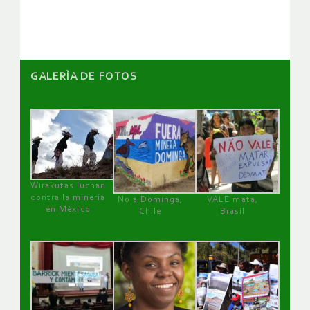
artículos
GALERÌA DE FOTOS
Wirakutas luchan
contra la minería
No a Dominga,
VALE mata,
en México
Chile
Brasil