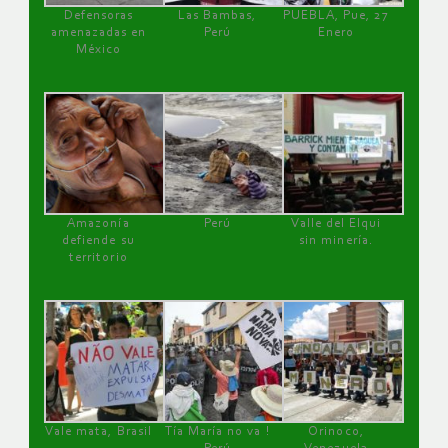
Defensoras
Las Bambas,
PUEBLA, Pue, 27
amenazadas en
Perú
Enero
México
Amazonía
Perú
Valle del Elqui
defiende su
sin minería.
territorio
Vale mata, Brasil
Tía María no va !
Orinoco,