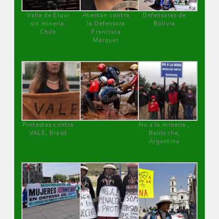
Valle de Elqui
Atentan contra
Defensoras de
sin minería.
la Defensora
Bolivia
Chile
Francisca
Márquez
Protestas contra
No a la minería ,
VALE, Brasil
Bariloche,
Argentina