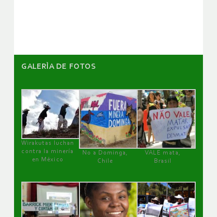
artículos
GALERÌA DE FOTOS
Wirakutas luchan
contra la minería
No a Dominga,
VALE mata,
en México
Chile
Brasil