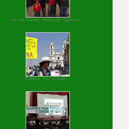
No a la minería , Bariloche, Argentina
PUEBLA, Pue, 27 Enero