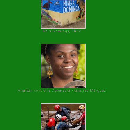
No a Dominga, Chile
Atentan contra la Defensora Francisca Márquez