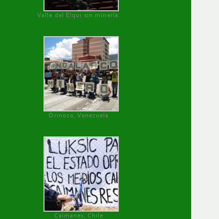
Valle del Elqui sin minería.
Orinoco, Venezuela
Caimanes, Chile