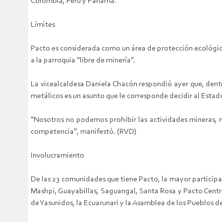
Colombia, Perú y Panamá.
Límites
Pacto es considerada como un área de protección ecológica 
a la parroquia “libre de minería”.
La vicealcaldesa Daniela Chacón respondió ayer que, dentr
metálicos es un asunto que le corresponde decidir al Estad
“Nosotros no podemos prohibir las actividades mineras, n
competencia”, manifestó. (RVD)
Involucramiento
De las 23 comunidades que tiene Pacto, la mayor participaci
Mashpi, Guayabillas, Saguangal, Santa Rosa y Pacto Centr
de Yasunidos, la Ecuarunari y la Asamblea de los Pueblos de