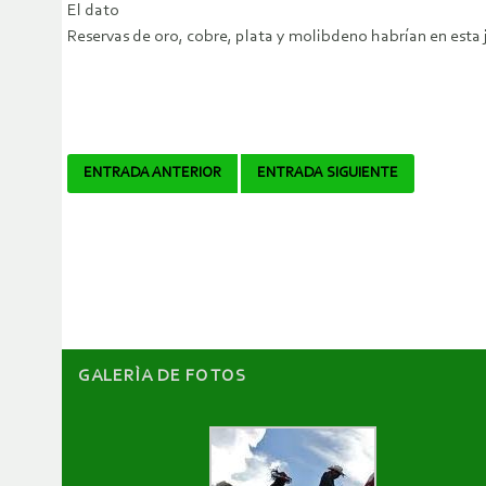
El dato
Reservas de oro, cobre, plata y molibdeno habrían en esta 
Navegador
ENTRADA ANTERIOR
ENTRADA SIGUIENTE
de
artículos
GALERÌA DE FOTOS