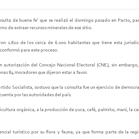
onsulta de buena fe’ que se realizó el domingo pasado en Pacto, pa
rno de extraer recursos minerales de ese sitio.
aron 1.820 de los cerca de 6.000 habitantes que tiene esta jurisdi
e conformó para este proceso.
n autorización del Concejo Nacional Electoral (CNE), sin embargo, 
enas 84 moradores que dijeron estar a favor.
Partido Socialista, sostuvo que la consulta fue un ejercicio de democr
cuenta por las autoridades del país.
cultura orgánica, a la producción de yuca, café, palmito, maní, la ca
ncial turístico por su flora y fauna, ya que forma parte de la regi