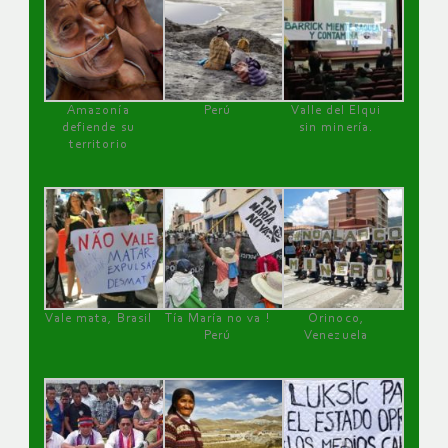
Amazonía
Perú
Valle del Elqui
defiende su
sin minería.
territorio
Vale mata, Brasil
Tía María no va !
Orinoco,
Perú
Venezuela