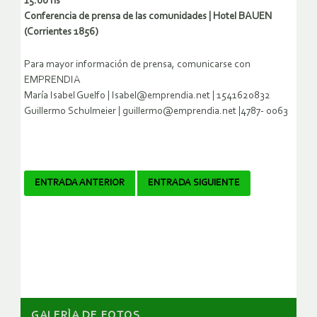
15.00 hs
Conferencia de prensa de las comunidades | Hotel BAUEN
(Corrientes 1856)
Para mayor información de prensa, comunicarse con
EMPRENDIA
María Isabel Guelfo | Isabel@emprendia.net | 1541620832
Guillermo Schulmeier | guillermo@emprendia.net |4787- 0063
Navegador
ENTRADA ANTERIOR
ENTRADA SIGUIENTE
de
artículos
GALERÌA DE FOTOS