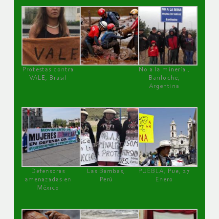
Protestas contra
No a la minería ,
VALE, Brasil
Bariloche,
Argentina
Defensoras
Las Bambas,
PUEBLA, Pue, 27
amenazadas en
Perú
Enero
México