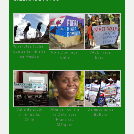
Wirakutas luchan
contra la minería
No a Dominga,
VALE mata,
en México
Chile
Brasil
Valle de Elqui
Atentan contra
Defensoras de
sin minería.
la Defensora
Bolivia
Chile
Francisca
Márquez