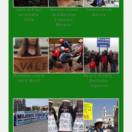
Valle de Elqui
Atentan contra
Defensoras de
sin minería.
la Defensora
Bolivia
Chile
Francisca
Márquez
Protestas contra
No a la minería ,
VALE, Brasil
Bariloche,
Argentina