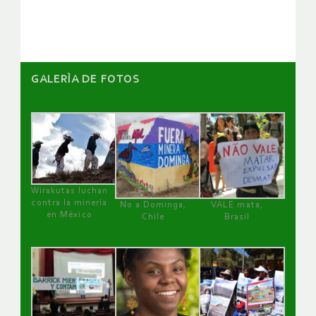
artículos
GALERÌA DE FOTOS
Wirakutas luchan
contra la minería
No a Dominga,
VALE mata,
en México
Chile
Brasil