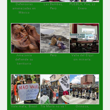
Defensoras
Las Bambas,
PUEBLA, Pue, 27
amenazadas en
Perú
Enero
México
Amazonía
Perú
Valle del Elqui
defiende su
sin minería.
territorio
Vale mata, Brasil
Tía María no va !
Orinoco,