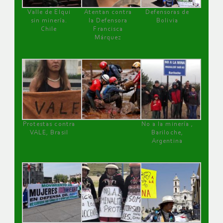
Valle de Elqui
Atentan contra
Defensoras de
sin minería.
la Defensora
Bolivia
Chile
Francisca
Márquez
Protestas contra
No a la minería ,
VALE, Brasil
Bariloche,
Argentina