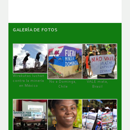
artículos
GALERÌA DE FOTOS
Wirakutas luchan
contra la minería
No a Dominga,
VALE mata,
en México
Chile
Brasil