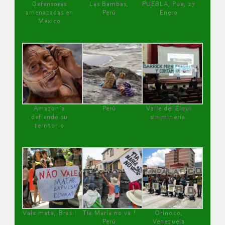
Defensoras
Las Bambas,
PUEBLA, Pue, 27
amenazadas en
Perú
Enero
México
Amazonía
Perú
Valle del Elqui
defiende su
sin minería.
territorio
Vale mata, Brasil
Tía María no va !
Orinoco,
Perú
Venezuela