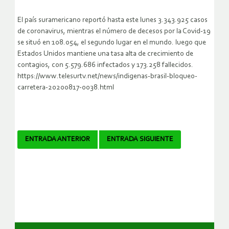
El país suramericano reportó hasta este lunes 3.343.925 casos
de coronavirus, mientras el número de decesos por la Covid-19
se situó en 108.054, el segundo lugar en el mundo. luego que
Estados Unidos mantiene una tasa alta de crecimiento de
contagios, con 5.579.686 infectados y 173.258 fallecidos.
https://www.telesurtv.net/news/indigenas-brasil-bloqueo-
carretera-20200817-0038.html
Navegador
ENTRADA ANTERIOR
ENTRADA SIGUIENTE
de
artículos