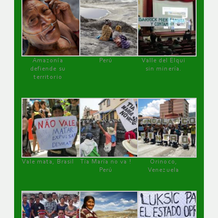
Amazonía
Perú
Valle del Elqui
defiende su
sin minería.
territorio
Vale mata, Brasil
Tía María no va !
Orinoco,
Perú
Venezuela