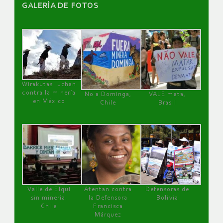
GALERÌA DE FOTOS
Wirakutas luchan
contra la minería
No a Dominga,
VALE mata,
en México
Chile
Brasil
Valle de Elqui
Atentan contra
Defensoras de
sin minería.
la Defensora
Bolivia
Chile
Francisca
Márquez