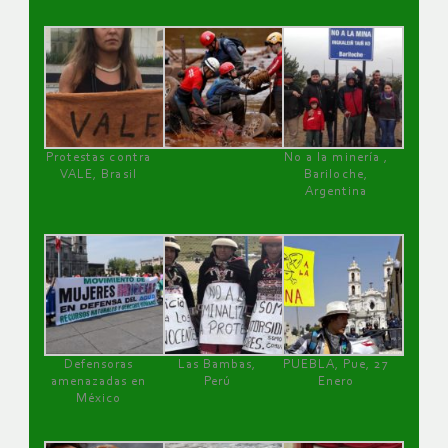
Protestas contra
No a la minería ,
VALE, Brasil
Bariloche,
Argentina
Defensoras
Las Bambas,
PUEBLA, Pue, 27
amenazadas en
Perú
Enero
México