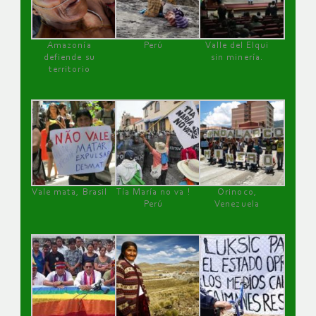
Amazonía
Perú
Valle del Elqui
defiende su
sin minería.
territorio
Vale mata, Brasil
Tía María no va !
Orinoco,
Perú
Venezuela