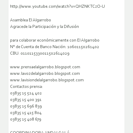
http://www.youtube.com/watch?v=QHZNKTCzO-U
Asamblea El Algarrobo
Agracede la Participación y la Difusión
para colaborar económicamente con El Algarrobo
N° de Cuenta de Banco Nación: 10601150261402
CBU: 0110115330011502614029
www.prensaelalgarrobo.blogspot.com
www.lavozdelalgarrobo.blogspot.com
www.lavisiondelalgarrobo.blogspot.com
Contactos prensa:
03835 15 524 402
03835 15 400 391
03835 15 696 839
03835 15 415 804
03835 15 408 679