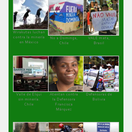
Wirakutas luchan
contra la minería
No a Dominga,
VALE mata,
en México
Chile
Brasil
Valle de Elqui
Atentan contra
Defensoras de
sin minería.
la Defensora
Bolivia
Chile
Francisca
Márquez