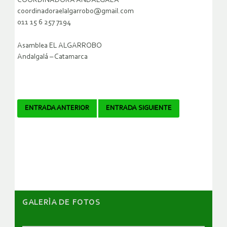
COORDINADORA ANDALGALÁ
coordinadoraelalgarrobo@gmail.com
011 15 6 257 7194
Asamblea EL ALGARROBO
Andalgalá – Catamarca
Navegador
ENTRADA ANTERIOR
ENTRADA SIGUIENTE
de
artículos
GALERÌA DE FOTOS