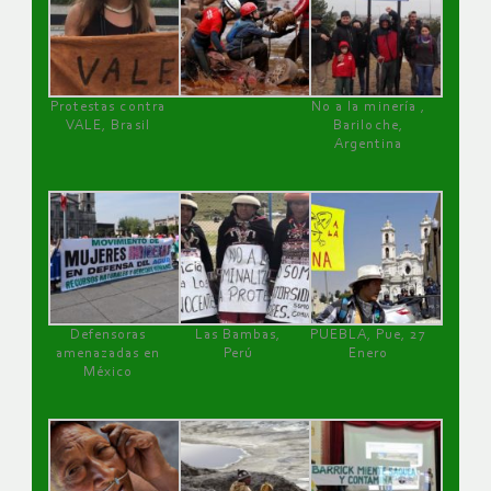
Protestas contra
No a la minería ,
VALE, Brasil
Bariloche,
Argentina
Defensoras
Las Bambas,
PUEBLA, Pue, 27
amenazadas en
Perú
Enero
México