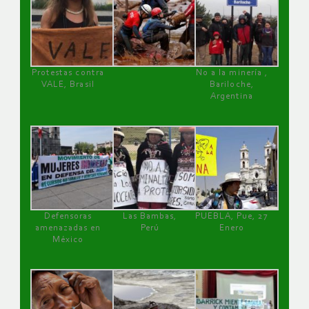
Protestas contra
No a la minería ,
VALE, Brasil
Bariloche,
Argentina
Defensoras
Las Bambas,
PUEBLA, Pue, 27
amenazadas en
Perú
Enero
México