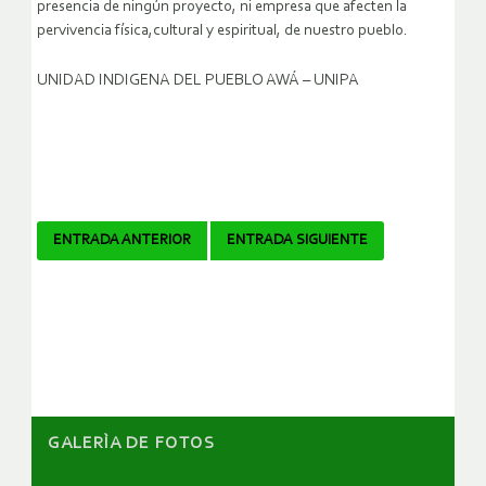
presencia de ningún proyecto, ni empresa que afecten la
pervivencia física,cultural y espiritual, de nuestro pueblo.
UNIDAD INDIGENA DEL PUEBLO AWÁ – UNIPA
Navegador
ENTRADA ANTERIOR
ENTRADA SIGUIENTE
de
artículos
GALERÌA DE FOTOS