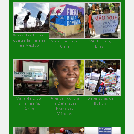
Wirakutas luchan
contra la minería
No a Dominga,
VALE mata,
en México
Chile
Brasil
Valle de Elqui
Atentan contra
Defensoras de
sin minería.
la Defensora
Bolivia
Chile
Francisca
Márquez