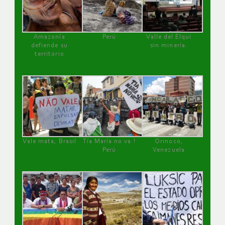
Amazonía
Perú
Valle del Elqui
defiende su
sin minería.
territorio
Vale mata, Brasil
Tía María no va !
Orinoco,
Perú
Venezuela