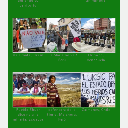
defiende su
sin minería.
territorio
Vale mata, Brasil
Tía María no va !
Orinoco,
Perú
Venezuela
Pueblo Shuar
defensora de la
Caimanes, Chile
dice no a la
tierra, Melchora,
minería, Ecuador
Perú