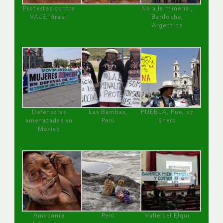
Protestas contra
No a la minería ,
VALE, Brasil
Bariloche,
Argentina
Defensoras
Las Bambas,
PUEBLA, Pue, 27
amenazadas en
Perú
Enero
México
Amazonía
Perú
Valle del Elqui