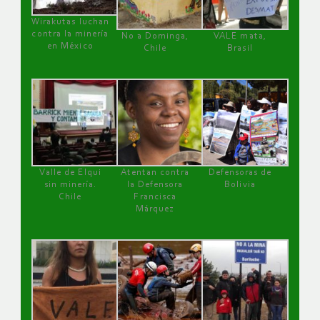
Wirakutas luchan
contra la minería
No a Dominga,
VALE mata,
en México
Chile
Brasil
Valle de Elqui
Atentan contra
Defensoras de
sin minería.
la Defensora
Bolivia
Chile
Francisca
Márquez