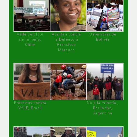
Valle de Elqui
Atentan contra
Defensoras de
sin minería.
la Defensora
Bolivia
Chile
Francisca
Márquez
Protestas contra
No a la minería ,
VALE, Brasil
Bariloche,
Argentina