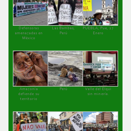
Defensoras
Las Bambas,
PUEBLA, Pue, 27
amenazadas en
Perú
Enero
México
Amazonía
Perú
Valle del Elqui
defiende su
sin minería.
territorio