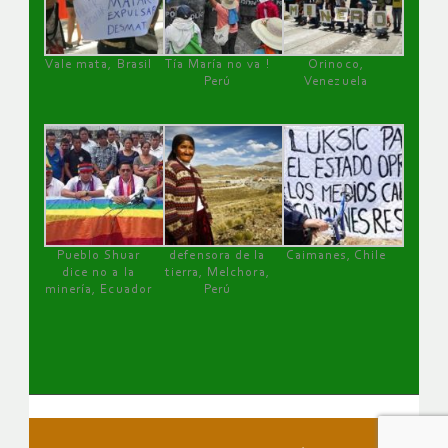
Vale mata, Brasil
Tía María no va !
Orinoco,
Perú
Venezuela
Pueblo Shuar
defensora de la
Caimanes, Chile
dice no a la
tierra, Melchora,
minería, Ecuador
Perú