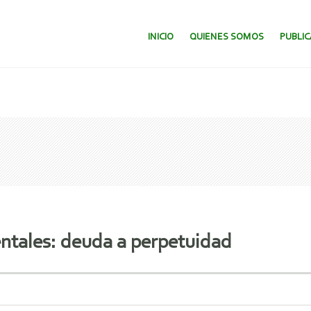
SALTAR AL CONTENIDO.
INICIO
QUIENES SOMOS
PUBLI
tales: deuda a perpetuidad