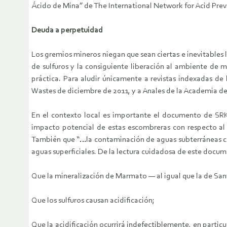
Ácido de Mina” de The International Network for Acid Prev
Deuda a perpetuidad
Los gremios mineros niegan que sean ciertas e inevitables l
de sulfuros y la consiguiente liberación al ambiente de 
práctica. Para aludir únicamente a revistas indexadas de 
Wastes de diciembre de 2011, y a Anales de la Academia de 
En el contexto local es importante el documento de SR
impacto potencial de estas escombreras con respecto al li
También que “…la contaminación de aguas subterráneas como
aguas superficiales. De la lectura cuidadosa de este docum
Que la mineralización de Marmato — al igual que la de Sant
Que los sulfuros causan acidificación;
Que la acidificación ocurrirá indefectiblemente, en partic