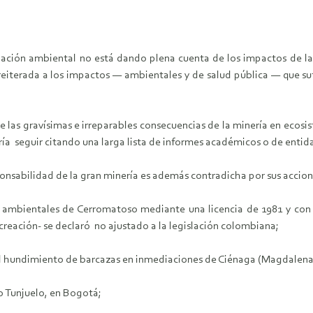
ión ambiental no está dando plena cuenta de los impactos de la mine
reiterada a los impactos — ambientales y de salud pública — que s
las gravísimas e irreparables consecuencias de la minería en ecosis
ría seguir citando una larga lista de informes académicos o de entid
ponsabilidad de la gran minería es además contradicha por sus accio
s ambientales de Cerromatoso mediante una licencia de 1981 y c
eación- se declaró no ajustado a la legislación colombiana;
del hundimiento de barcazas en inmediaciones de Ciénaga (Magdalena
ío Tunjuelo, en Bogotá;