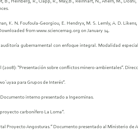
t, B., Heinberg, R., Clapp, R., May,B., Reinhart, N., Ahern, M., Doshi, 
ciences.
man, K. N. Foufoula-Georgiou, E. Hendryx, M. S. Lemly, A. D. Likens, G
. Downloaded from www.sciencemag.org on January 14.
de auditoría gubernamental con enfoque integral. Modalidad especia
ial (2008): “Presentación sobre conflictos minero-ambientales”. Direc
iwo´uyaa para Grupos de Interés”.
”. Documento interno presentado a Ingeominas.
 proyecto carbonífero La Loma”.
ntal Proyecto Angosturas.” Documento presentado al Ministerio de A