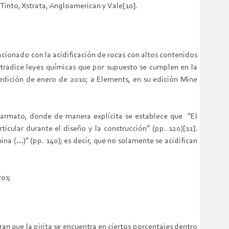
into, Xstrata, Angloamerican y Vale[10].
lacionado con la acidificación de rocas con altos contenidos
ntradice leyes químicas que por supuesto se cumplen en la
u edición de enero de 2010; a Elements, en su edición Mine
armato, donde de manera explícita se establece que “El
icular durante el diseño y la construcción” (pp. 120)[11].
a (…)” (pp. 140); es decir, que no solamente se acidifican
ros;
an que la pirita se encuentra en ciertos porcentajes dentro