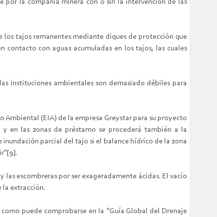
se por la compañía minera con o sin la intervención de las
e los tajos remanentes mediante diques de protección que
en contacto con aguas acumuladas en los tajos, las cuales
 las instituciones ambientales son demasiado débiles para
to Ambiental (EIA) de la empresa Greystar para su proyecto
a y en las zonas de préstamo se procederá también a la
inundación parcial del tajo si el balance hídrico de la zona
r”[9].
 y las escombreras por ser exageradamente ácidas. El vacío
 la extracción.
r, como puede comprobarse en la “Guía Global del Drenaje