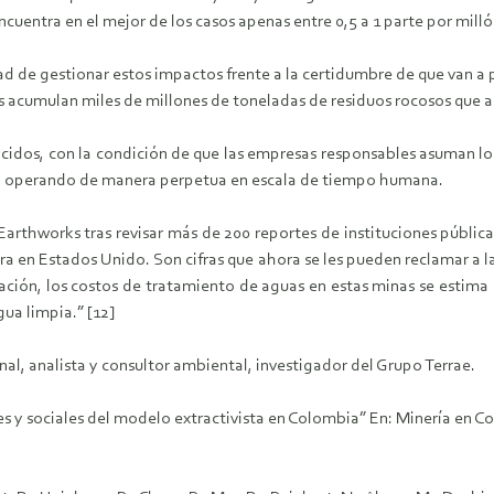
encuentra en el mejor de los casos apenas entre 0,5 a 1 parte por milló
idad de gestionar estos impactos frente a la certidumbre de que van a
s acumulan miles de millones de toneladas de residuos rocosos que ac
 ácidos, con la condición de que las empresas responsables asuman lo
irán operando de manera perpetua en escala de tiempo humana.
arthworks tras revisar más de 200 reportes de instituciones pública
ra en Estados Unido. Son cifras que ahora se les pueden reclamar a 
ación, los costos de tratamiento de aguas en estas minas se estima
ua limpia.” [12]
l, analista y consultor ambiental, investigador del Grupo Terrae.
ales y sociales del modelo extractivista en Colombia” En: Minería en 