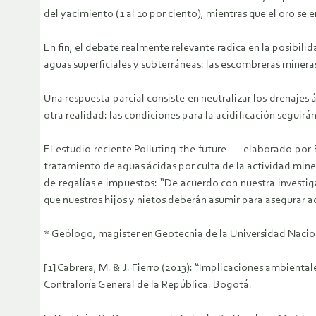
del yacimiento (1 al 10 por ciento), mientras que el oro se 
En fin, el debate realmente relevante radica en la posibil
aguas superficiales y subterráneas: las escombreras minera
Una respuesta parcial consiste en neutralizar los drenajes
otra realidad: las condiciones para la acidificación segu
El estudio reciente Polluting the future — elaborado por E
tratamiento de aguas ácidas por culta de la actividad mine
de regalías e impuestos: “De acuerdo con nuestra investig
que nuestros hijos y nietos deberán asumir para asegurar ag
* Geólogo, magister en Geotecnia de la Universidad Naciona
[1] Cabrera, M. & J. Fierro (2013): “Implicaciones ambient
Contraloría General de la República. Bogotá.