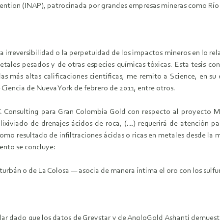
ention (INAP), patrocinada por grandes empresas mineras como Río T
a irreversibilidad o la perpetuidad de los impactos mineros en lo re
metales pesados y de otras especies químicas tóxicas. Esta tesis co
las más altas calificaciones científicas, me remito a Science, en s
Ciencia de Nueva York de febrero de 2011, entre otros.
K Consulting para Gran Colombia Gold con respecto al proyecto M
xiviado de drenajes ácidos de roca, (…) requerirá de atención part
 resultado de infiltraciones ácidas o ricas en metales desde la min
ento se concluye:
urbán o de La Colosa — asocia de manera íntima el oro con los sulfu
ular dado que los datos de Greystar y de AngloGold Ashanti demuestr