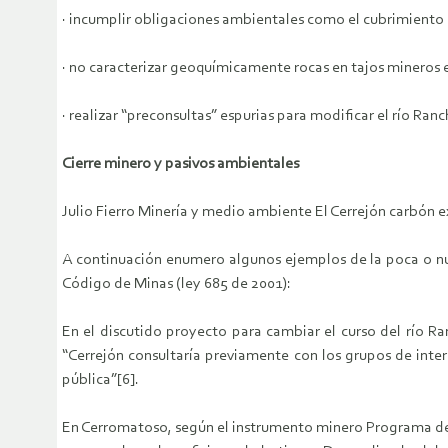
· incumplir obligaciones ambientales como el cubrimiento
· no caracterizar geoquímicamente rocas en tajos mineros e
· realizar “preconsultas” espurias para modificar el río Ranc
Cierre minero y pasivos ambientales
Julio Fierro Minería y medio ambiente El Cerrejón carbón e
A continuación enumero algunos ejemplos de la poca o nul
Código de Minas (ley 685 de 2001):
En el discutido proyecto para cambiar el curso del río Ra
“Cerrejón consultaría previamente con los grupos de inte
pública”[6].
En Cerromatoso, según el instrumento minero Programa de T