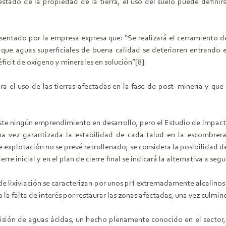
stado de la propiedad de la tierra, el uso del suelo puede definir
ntado por la empresa expresa que: “Se realizará el cerramiento d
r que aguas superficiales de buena calidad se deterioren entrando 
icit de oxígeno y minerales en solución”[8].
a el uso de las tierras afectadas en la fase de post–minería y que
xiste ningún emprendimiento en desarrollo, pero el Estudio de Impac
a vez garantizada la estabilidad de cada talud en la escombrer
 explotación no se prevé retrollenado; se considera la posibilidad de 
rre inicial y en el plan de cierre final se indicará la alternativa a segui
 de lixiviación se caracterizan por unos pH extremadamente alcalinos
 la falta de interés por restaurar las zonas afectadas, una vez culmine
emisión de aguas ácidas, un hecho plenamente conocido en el secto