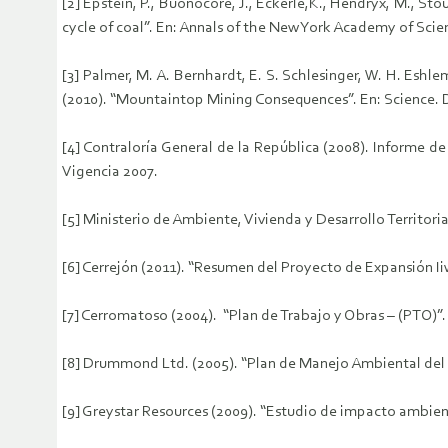
[2] Epstein, P., Buonocore, J., Eckerle,K., Hendryx, M., Stou
cycle of coal”. En: Annals of the New York Academy of S
[3] Palmer, M. A. Bernhardt, E. S. Schlesinger, W. H. Eshle
(2010). “Mountaintop Mining Consequences”. En: Science
[4] Contraloría General de la República (2008). Informe 
Vigencia 2007.
[5] Ministerio de Ambiente, Vivienda y Desarrollo Territor
[6] Cerrejón (2011). “Resumen del Proyecto de Expansión I
[7] Cerromatoso (2004). “Plan de Trabajo y Obras – (PTO)
[8] Drummond Ltd. (2005). “Plan de Manejo Ambiental del
[9] Greystar Resources (2009). “Estudio de impacto ambie