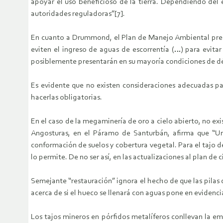
apoyar el uso beneficioso de la tierra. Dependiendo del e
autoridades reguladoras”[7].
En cuanto a Drummond, el Plan de Manejo Ambiental prese
eviten el ingreso de aguas de escorrentía (…) para evita
posiblemente presentarán en su mayoría condiciones de déf
Es evidente que no existen consideraciones adecuadas par
hacerlas obligatorias.
En el caso de la megaminería de oro a cielo abierto, no e
Angosturas, en el Páramo de Santurbán, afirma que “Un
conformación de suelos y cobertura vegetal. Para el tajo de
lo permite. De no ser así, en las actualizaciones al plan de cie
Semejante “restauración” ignora el hecho de que las pilas
acerca de si el hueco se llenará con aguas pone en evidencia
Los tajos mineros en pórfidos metalíferos conllevan la 