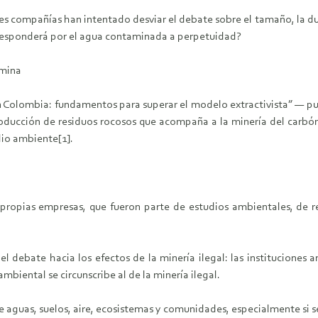
es compañías han intentado desviar el debate sobre el tamaño, la du
 responderá por el agua contaminada a perpetuidad?
amina
n Colombia: fundamentos para superar el modelo extractivista” — pu
oducción de residuos rocosos que acompaña a la minería del carbón
dio ambiente[1].
 propias empresas, que fueron parte de estudios ambientales, de 
el debate hacia los efectos de la minería ilegal: las instituciones
mbiental se circunscribe al de la minería ilegal.
 aguas, suelos, aire, ecosistemas y comunidades, especialmente si se 