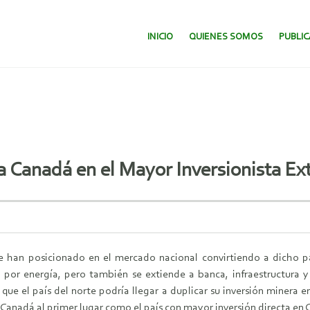
SALTAR AL CONTENIDO.
INICIO
QUIENES SOMOS
PUBLI
 Canadá en el Mayor Inversionista Ext
n posicionado en el mercado nacional convirtiendo a dicho país 
 por energía, pero también se extiende a banca, infraestructura y
ue el país del norte podría llegar a duplicar su inversión minera en
e Canadá al primer lugar como el país con mayor inversión directa en C