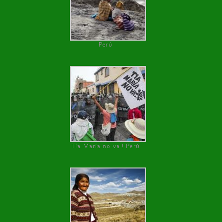
Perú
Tía María no va ! Perú