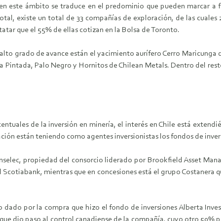
en este ámbito se traduce en el predominio que pueden marcar a f
 total, existe un total de 33 compañías de exploración, de las cuale
atar que el 55% de ellas cotizan en la Bolsa de Toronto.
alto grado de avance están el yacimiento aurífero Cerro Maricunga d
ra Pintada, Palo Negro y Hornitos de Chilean Metals. Dentro del res
tuales de la inversión en minería, el interés en Chile está extendi
ación están teniendo como agentes inversionistas los fondos de inver
ranselec, propiedad del consorcio liderado por Brookfield Asset Ma
el Scotiabank, mientras que en concesiones está el grupo Costanera 
uvo dado por la compra que hizo el fondo de inversiones Alberta 
que dio paso al control canadiense de la compañía, cuyo otro 50% p