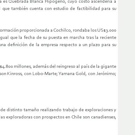
Una es Quebrada Blanca Hipógeno, cuyo costo ascendería a
el que también cuenta con estudio de factibilidad para su
nformación proporcionada a Cochilco, rondaba los US$3.000
gual que la fecha de su puesta en marcha tras la reciente
 una definición de la empresa respecto a un plazo para su
S$4.800 millones, además del reingreso al país de la gigante
 son Kinross, con Lobo-Marte; Yamana Gold, con Jerónimo;
 de distinto tamaño realizando trabajo de exploraciones y
las exploradoras con prospectos en Chile son canadienses,