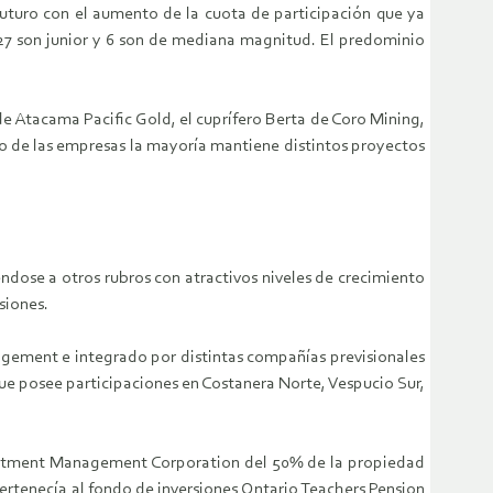
uturo con el aumento de la cuota de participación que ya
s 27 son junior y 6 son de mediana magnitud. El predominio
e Atacama Pacific Gold, el cuprífero Berta de Coro Mining,
to de las empresas la mayoría mantiene distintos proyectos
éndose a otros rubros con atractivos niveles de crecimiento
siones.
nagement e integrado por distintas compañías previsionales
que posee participaciones en Costanera Norte, Vespucio Sur,
Investment Management Corporation del 50% de la propiedad
ertenecía al fondo de inversiones Ontario Teachers Pension