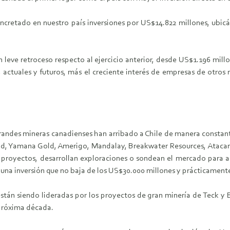
oncretado en nuestro país inversiones por US$14.822 millones, ubi
n leve retroceso respecto al ejercicio anterior, desde US$1.196 mill
actuales y futuros, más el creciente interés de empresas de otros r
grandes mineras canadienses han arribado a Chile de manera consta
old, Yamana Gold, Amerigo, Mandalay, Breakwater Resources, Ataca
royectos, desarrollan exploraciones o sondean el mercado para al
 una inversión que no baja de los US$30.000 millones y prácticamente
 están siendo lideradas por los proyectos de gran minería de Teck 
 próxima década.