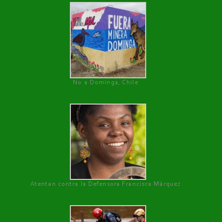
No a Dominga, Chile
Atentan contra la Defensora Francisca Márquez