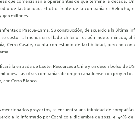
feras que comenzarían a operar antes de que termine la década. 
dio de factibilidad. El otro frente de la compañía es Relincho, 
3.900 millones.
a enfrentado Pascua-Lama. Su construcción, de acuerdo a la última i
e su costo –al menos en el lado chileno– es aún indeterminado, al i
ía, Cerro Casale, cuenta con estudio de factibilidad, pero no con
Lama.
nificará la entrada de Exeter Resources a Chile y un desembolso de U
 millones. Las otras compañías de origen canadiense con proyectos
 con Cerro Blanco.
s mencionados proyectos, se encuentra una infinidad de compañías
cuerdo a lo informado por Cochilco a diciembre de 2012, el 49% de 