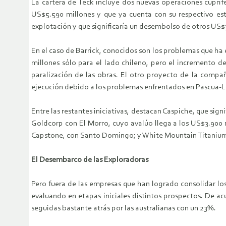
La cartera de Teck incluye dos nuevas operaciones cuprí
US$5.590 millones y que ya cuenta con su respectivo estu
explotación y que significaría un desembolso de otros US$
En el caso de Barrick, conocidos son los problemas que h
millones sólo para el lado chileno, pero el incremento d
paralización de las obras. El otro proyecto de la compañ
ejecución debido a los problemas enfrentados en Pascua-
Entre las restantes iniciativas, destacan Caspiche, que sig
Goldcorp con El Morro, cuyo avalúo llega a los US$3.900
Capstone, con Santo Domingo; y White Mountain Titanium,
El Desembarco de las Exploradoras
Pero fuera de las empresas que han logrado consolidar lo
evaluando en etapas iniciales distintos prospectos. De a
seguidas bastante atrás por las australianas con un 23%.