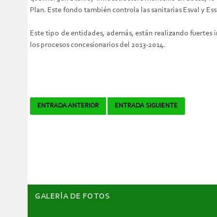
Plan. Este fondo también controla las sanitarias Esval y Ess
Este tipo de entidades, además, están realizando fuertes in
los procesos concesionarios del 2013-2014.
Navegador
ENTRADA ANTERIOR
ENTRADA SIGUIENTE
de
artículos
GALERÌA DE FOTOS