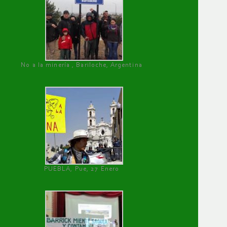
No a la minería , Bariloche, Argentina
PUEBLA, Pue, 27 Enero