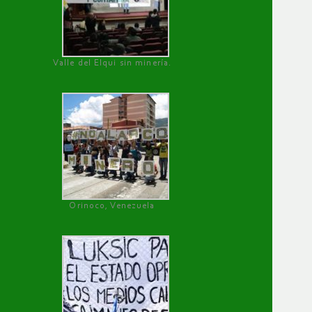
Valle del Elqui sin minería.
Orinoco, Venezuela