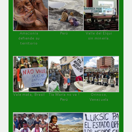
Amazonía
Perú
Valle del Elqui
defiende su
sin minería.
territorio
Vale mata, Brasil
Tía María no va !
Orinoco,
Perú
Venezuela