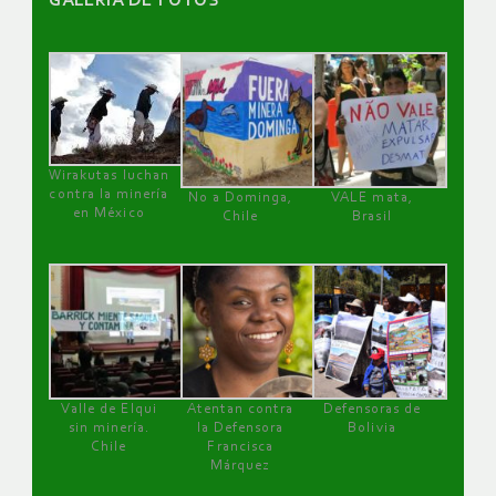
GALERÌA DE FOTOS
Wirakutas luchan
contra la minería
No a Dominga,
VALE mata,
en México
Chile
Brasil
Valle de Elqui
Atentan contra
Defensoras de
sin minería.
la Defensora
Bolivia
Chile
Francisca
Márquez