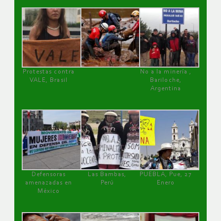
Protestas contra
No a la minería ,
VALE, Brasil
Bariloche,
Argentina
Defensoras
Las Bambas,
PUEBLA, Pue, 27
amenazadas en
Perú
Enero
México