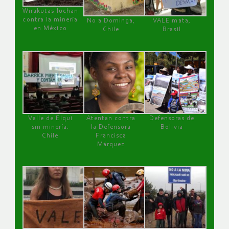
Wirakutas luchan
contra la minería
No a Dominga,
VALE mata,
en México
Chile
Brasil
Valle de Elqui
Atentan contra
Defensoras de
sin minería.
la Defensora
Bolivia
Chile
Francisca
Márquez