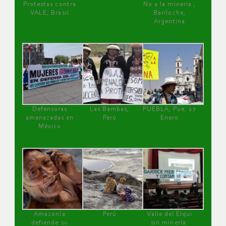
Protestas contra
No a la minería ,
VALE, Brasil
Bariloche,
Argentina
Defensoras
Las Bambas,
PUEBLA, Pue, 27
amenazadas en
Perú
Enero
México
Amazonía
Perú
Valle del Elqui
defiende su
sin minería.