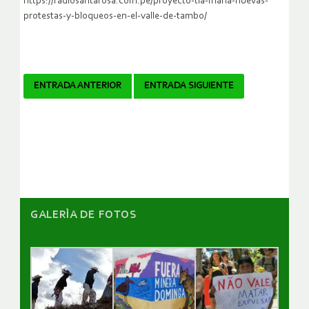
https://radiosantarosa.com.pe/proyecto-tia-maria-nuevas-
protestas-y-bloqueos-en-el-valle-de-tambo/
Navegador
ENTRADA ANTERIOR
ENTRADA SIGUIENTE
de
artículos
GALERÌA DE FOTOS