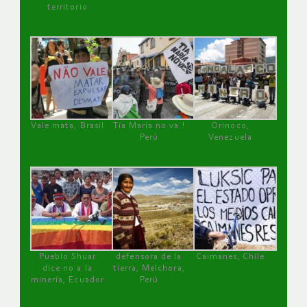
territorio
Vale mata, Brasil
Tía María no va !
Orinoco,
Perú
Venezuela
Pueblo Shuar
defensora de la
Caimanes, Chile
dice no a la
tierra, Melchora,
minería, Ecuador
Perú