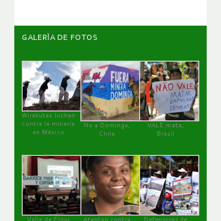
GALERÌA DE FOTOS
Wirakutas luchan
contra la minería
No a Dominga,
VALE mata,
en México
Chile
Brasil
Valle de Elqui
Atentan contra
Defensoras de