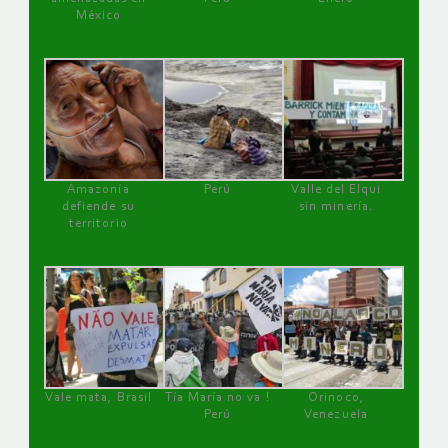
México
Amazonía
Perú
Valle del Elqui
defiende su
sin minería.
territorio
Vale mata, Brasil
Tía María no va !
Orinoco,
Perú
Venezuela