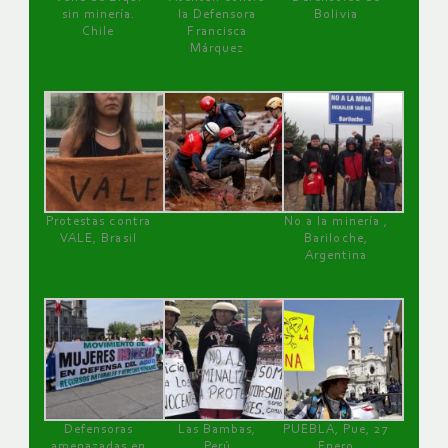
sin minería.
la Defensora
Bolivia
Chile
Francisca
Márquez
Protestas contra
No a la minería ,
VALE, Brasil
Bariloche,
Argentina
Defensoras
Las Bambas,
PUEBLA, Pue, 27
amenazadas en
Perú
Enero