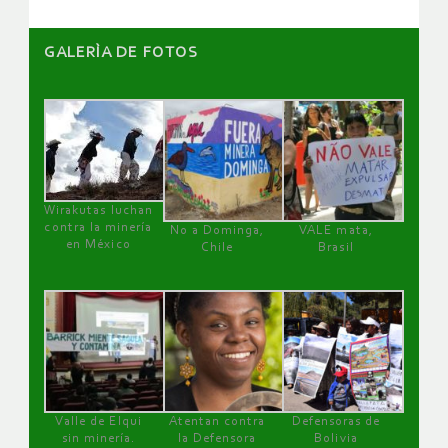
GALERÌA DE FOTOS
Wirakutas luchan
contra la minería
No a Dominga,
VALE mata,
en México
Chile
Brasil
Valle de Elqui
Atentan contra
Defensoras de
sin minería.
la Defensora
Bolivia