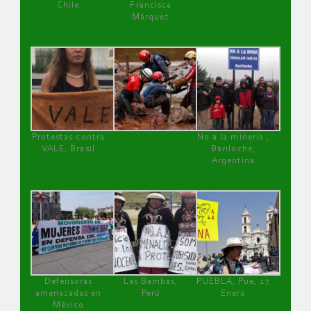
Chile
Francisca
Márquez
Protestas contra
No a la minería ,
VALE, Brasil
Bariloche,
Argentina
Defensoras
Las Bambas,
PUEBLA, Pue, 27
amenazadas en
Perú
Enero
México