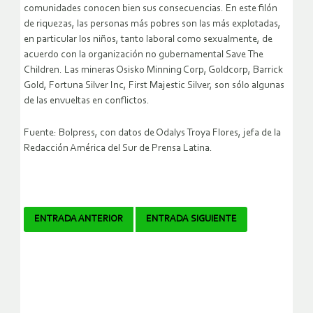
comunidades conocen bien sus consecuencias. En este filón
de riquezas, las personas más pobres son las más explotadas,
en particular los niños, tanto laboral como sexualmente, de
acuerdo con la organización no gubernamental Save The
Children. Las mineras Osisko Minning Corp, Goldcorp, Barrick
Gold, Fortuna Silver Inc, First Majestic Silver, son sólo algunas
de las envueltas en conflictos.
Fuente: Bolpress, con datos de Odalys Troya Flores, jefa de la
Redacción América del Sur de Prensa Latina.
Navegador
ENTRADA ANTERIOR
ENTRADA SIGUIENTE
de
artículos