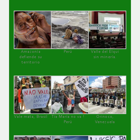
Amazonía
Perú
Valle del Elqui
defiende su
sin minería.
territorio
Vale mata, Brasil
Tía María no va !
Orinoco,
Perú
Venezuela