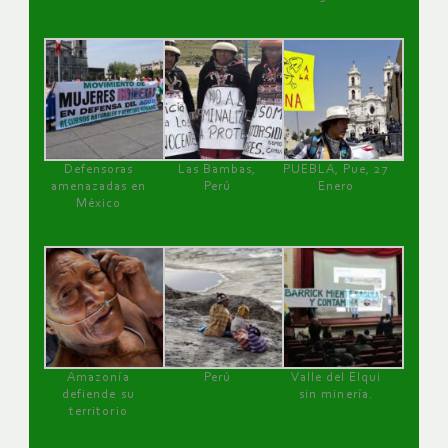
Defensoras
Las Bambas,
PUEBLA, Pue, 27
amenazadas en
Perú
Enero
México
Amazonía
Perú
Valle del Elqui
defiende su
sin minería.
territorio