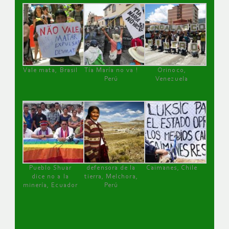
Vale mata, Brasil
Tía María no va !
Orinoco,
Perú
Venezuela
Pueblo Shuar
defensora de la
Caimanes, Chile
dice no a la
tierra, Melchora,
minería, Ecuador
Perú