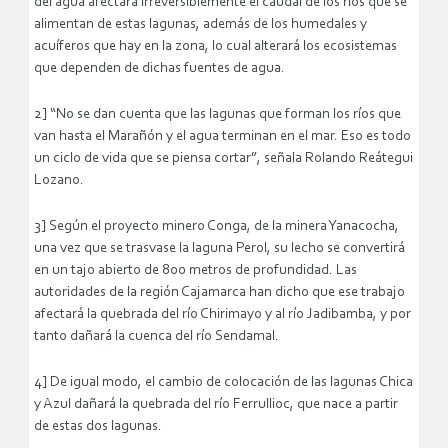
del agua afectará irreversiblemente el caudal de los ríos que se
alimentan de estas lagunas, además de los humedales y
acuíferos que hay en la zona, lo cual alterará los ecosistemas
que dependen de dichas fuentes de agua.
2] “No se dan cuenta que las lagunas que forman los ríos que
van hasta el Marañón y el agua terminan en el mar. Eso es todo
un ciclo de vida que se piensa cortar”, señala Rolando Reátegui
Lozano.
3] Según el proyecto minero Conga, de la minera Yanacocha,
una vez que se trasvase la laguna Perol, su lecho se convertirá
en un tajo abierto de 800 metros de profundidad. Las
autoridades de la región Cajamarca han dicho que ese trabajo
afectará la quebrada del río Chirimayo y al río Jadibamba, y por
tanto dañará la cuenca del río Sendamal.
4] De igual modo, el cambio de colocación de las lagunas Chica
y Azul dañará la quebrada del río Ferrullioc, que nace a partir
de estas dos lagunas.