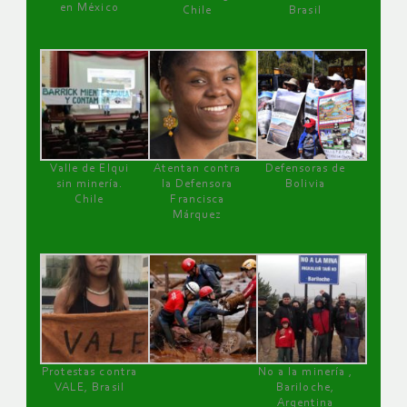
en México
Chile
Brasil
Valle de Elqui
Atentan contra
Defensoras de
sin minería.
la Defensora
Bolivia
Chile
Francisca
Márquez
Protestas contra
No a la minería ,
VALE, Brasil
Bariloche,
Argentina