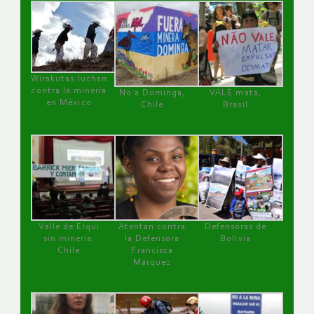
Wirakutas luchan
contra la minería
No a Dominga,
VALE mata,
en México
Chile
Brasil
Valle de Elqui
Atentan contra
Defensoras de
sin minería.
la Defensora
Bolivia
Chile
Francisca
Márquez