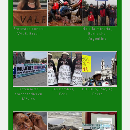
Protestas contra
No a la minería ,
VALE, Brasil
Bariloche,
Argentina
Defensoras
Las Bambas,
PUEBLA, Pue, 27
amenazadas en
Perú
Enero
México