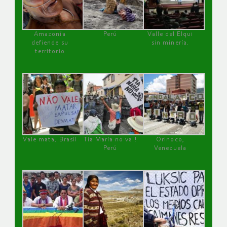
Amazonía
Perú
Valle del Elqui
defiende su
sin minería.
territorio
Vale mata, Brasil
Tía María no va !
Orinoco,
Perú
Venezuela