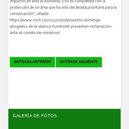
impactos en este ecosistema, y no es compatible con la
protección de un área que ha sido declarada prioritaria para la
conservación”, añadió.
https://www.mch.cl/2021/10/07/proyecto-dominga-
abogados-de-la-alianza-humboldt-presentan-reclamacion-
ante-el-comite-de-ministros/
Navegador
ENTRADA ANTERIOR
ENTRADA SIGUIENTE
de
artículos
GALERÌA DE FOTOS