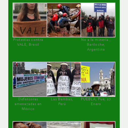
Protestas contra
No a la minería ,
VALE, Brasil
Bariloche,
Argentina
Defensoras
Las Bambas,
PUEBLA, Pue, 27
amenazadas en
Perú
Enero
México