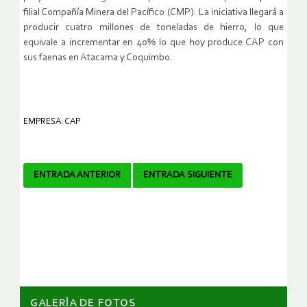
filial Compañía Minera del Pacífico (CMP). La iniciativa llegará a
producir cuatro millones de toneladas de hierro, lo que
equivale a incrementar en 40% lo que hoy produce CAP con
sus faenas en Atacama y Coquimbo.
EMPRESA: CAP
Navegador
ENTRADA ANTERIOR
ENTRADA SIGUIENTE
de
artículos
GALERÌA DE FOTOS