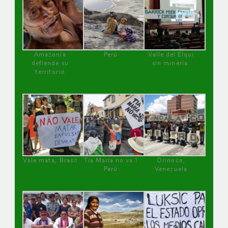
Amazonía
Perú
Valle del Elqui
defiende su
sin minería.
territorio
Vale mata, Brasil
Tía María no va !
Orinoco,
Perú
Venezuela