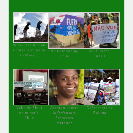
Wirakutas luchan
contra la minería
No a Dominga,
VALE mata,
en México
Chile
Brasil
Valle de Elqui
Atentan contra
Defensoras de
sin minería.
la Defensora
Bolivia
Chile
Francisca
Márquez