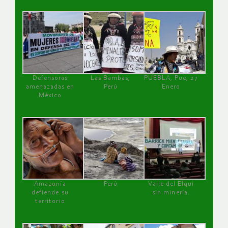
Defensoras
Las Bambas,
PUEBLA, Pue, 27
amenazadas en
Perú
Enero
México
Amazonía
Perú
Valle del Elqui
defiende su
sin minería.
territorio