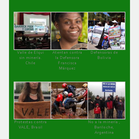
Valle de Elqui
Atentan contra
Defensoras de
sin minería.
la Defensora
Bolivia
Chile
Francisca
Márquez
Protestas contra
No a la minería ,
VALE, Brasil
Bariloche,
Argentina