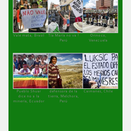
Vale mata, Brasil
Tía María no va !
Orinoco,
Perú
Venezuela
Pueblo Shuar
defensora de la
Caimanes, Chile
dice no a la
tierra, Melchora,
minería, Ecuador
Perú