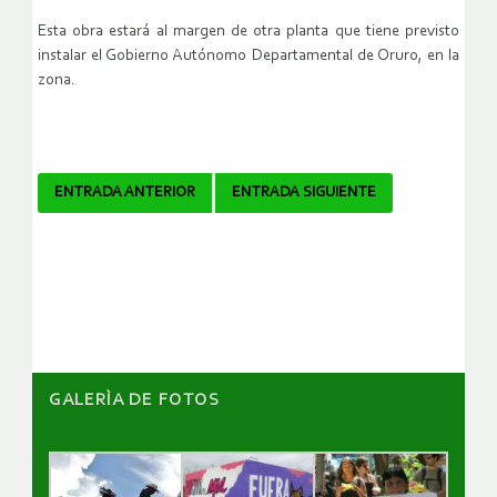
Esta obra estará al margen de otra planta que tiene previsto
instalar el Gobierno Autónomo Departamental de Oruro, en la
zona.
Navegador
ENTRADA ANTERIOR
ENTRADA SIGUIENTE
de
artículos
GALERÌA DE FOTOS