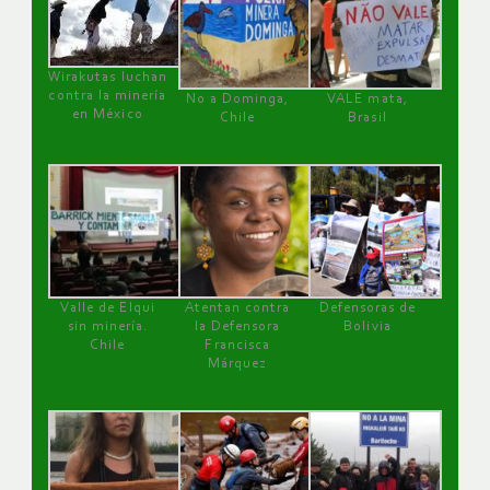
Wirakutas luchan
contra la minería
No a Dominga,
VALE mata,
en México
Chile
Brasil
Valle de Elqui
Atentan contra
Defensoras de
sin minería.
la Defensora
Bolivia
Chile
Francisca
Márquez