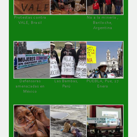
Protestas contra
No a la minería ,
VALE, Brasil
Bariloche,
Argentina
Defensoras
Las Bambas,
PUEBLA, Pue, 27
amenazadas en
Perú
Enero
México