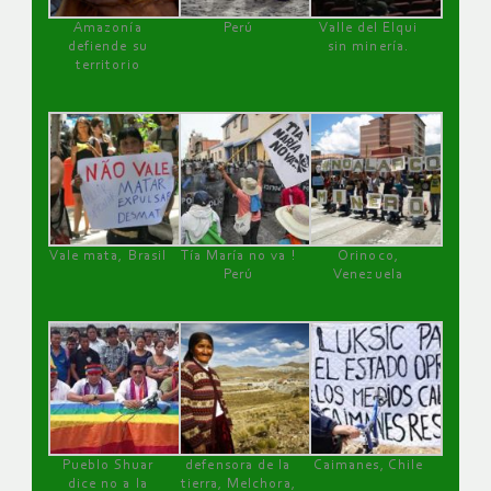
Amazonía
Perú
Valle del Elqui
defiende su
sin minería.
territorio
Vale mata, Brasil
Tía María no va !
Orinoco,
Perú
Venezuela
Pueblo Shuar
defensora de la
Caimanes, Chile
dice no a la
tierra, Melchora,