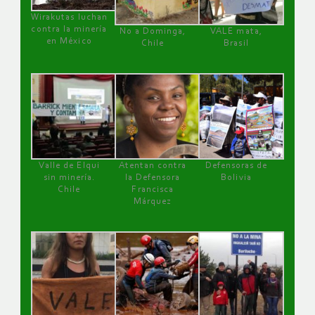
Wirakutas luchan
contra la minería
No a Dominga,
VALE mata,
en México
Chile
Brasil
Valle de Elqui
Atentan contra
Defensoras de
sin minería.
la Defensora
Bolivia
Chile
Francisca
Márquez