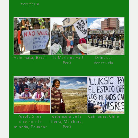
territorio
Vale mata, Brasil
Tía María no va !
Orinoco,
Perú
Venezuela
Pueblo Shuar
defensora de la
Caimanes, Chile
dice no a la
tierra, Melchora,
minería, Ecuador
Perú