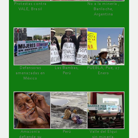
Protestas contra
No a la minería ,
VALE, Brasil
Bariloche,
Argentina
Defensoras
Las Bambas,
PUEBLA, Pue, 27
amenazadas en
Perú
Enero
México
Amazonía
Perú
Valle del Elqui
defiende su
sin minería.