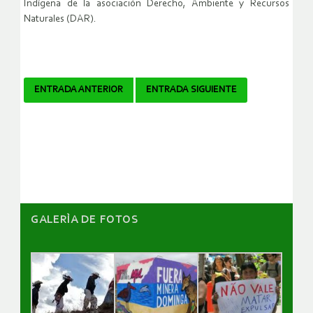
Indígena de la asociación Derecho, Ambiente y Recursos
Naturales (DAR).
Navegador
ENTRADA ANTERIOR
ENTRADA SIGUIENTE
de
artículos
GALERÌA DE FOTOS