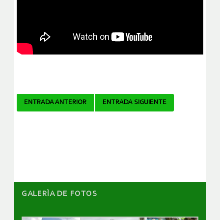
Navegador
ENTRADA ANTERIOR
ENTRADA SIGUIENTE
de
artículos
GALERÌA DE FOTOS