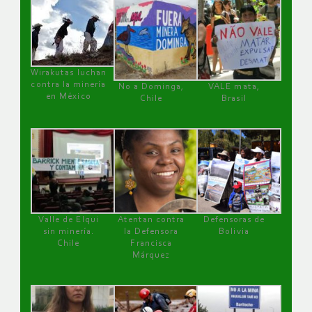
Wirakutas luchan
contra la minería
No a Dominga,
VALE mata,
en México
Chile
Brasil
Valle de Elqui
Atentan contra
Defensoras de
sin minería.
la Defensora
Bolivia
Chile
Francisca
Márquez