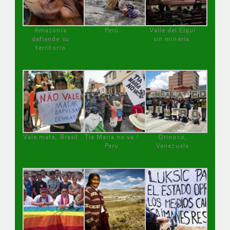
Amazonía
Perú
Valle del Elqui
defiende su
sin minería.
territorio
Vale mata, Brasil
Tía María no va !
Orinoco,
Perú
Venezuela