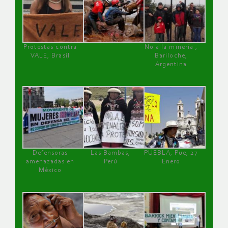
Protestas contra
No a la minería ,
VALE, Brasil
Bariloche,
Argentina
Defensoras
Las Bambas,
PUEBLA, Pue, 27
amenazadas en
Perú
Enero
México