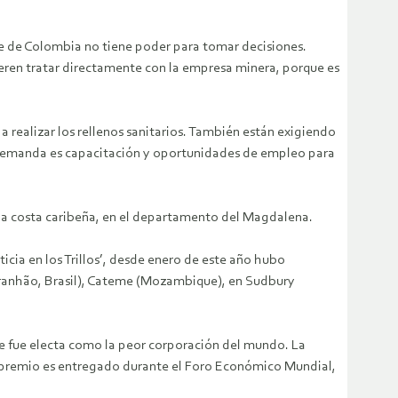
le de Colombia no tiene poder para tomar decisiones.
eren tratar directamente con la empresa minera, porque es
 realizar los rellenos sanitarios. También están exigiendo
ra demanda es capacitación y oportunidades de empleo para
 la costa caribeña, en el departamento del Magdalena.
icia en los Trillos’, desde enero de este año hubo
ranhão, Brasil), Cateme (Mozambique), en Sudbury
ale fue electa como la peor corporación del mundo. La
o premio es entregado durante el Foro Económico Mundial,