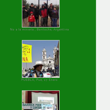
No a la minería , Bariloche, Argentina
PUEBLA, Pue, 27 Enero