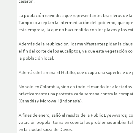
cesaron.
La población reivindica que representantes brasileros de 
Tampoco aceptan la intermediación del gobierno, que oper
esta empresa, la que no hacumplido con los plazos y los ex
Además de la reubicación, los manifestantes piden la claus
el fin del corte de los eucaliptos, ya que esta vegetación
la población local.
Además de la mina El Hatillo, que ocupa una superficie de
No solo en Colombia, sino en todo el mundo los afectados po
prácticamente una protesta cada semana contra la compañ
(Canadá) y Morowali (Indonesia).
A fines de enero, salió el resulta de la Public Eye Awards
votación popular toma en cuenta los problemas ambientale
en la ciudad suiza de Davos.