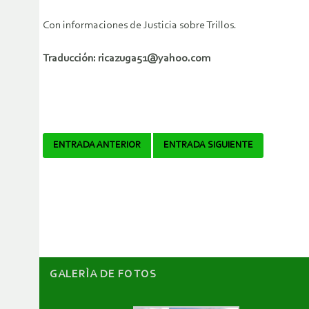
Con informaciones de Justicia sobre Trillos.
Traducción: ricazuga51@yahoo.com
Navegador
ENTRADA ANTERIOR
ENTRADA SIGUIENTE
de
artículos
GALERÌA DE FOTOS