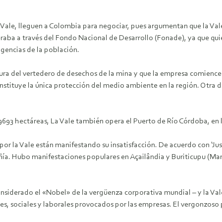
la Vale, lleguen a Colombia para negociar, pues argumentan que la Va
aba a través del Fondo Nacional de Desarrollo (Fonade), ya que qui
igencias de la población.
ura del vertedero de desechos de la mina y que la empresa comience a
 constituye la única protección del medio ambiente en la región. Ot
 9693 hectáreas, La Vale también opera el Puerto de Río Córdoba, en
r la Vale están manifestando su insatisfacción. De acuerdo con ‘Just
ía. Hubo manifestaciones populares en Açailândia y Buriticupu (Ma
, considerado el «Nobel» de la vergüenza corporativa mundial – y la V
s, sociales y laborales provocados por las empresas. El vergonzos