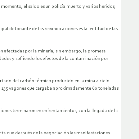
momento, el saldo es un policía muerto y varios heridos,
pal detonante de las reivindicaciones es la lentitud de las
sen afectadas por la minería, sin embargo, la promesa
edades y sufriendo los efectos de la contaminación por
ortado del carbón térmico producido en la mina a cielo
con 135 vagones que cargaba aproximadamente 60 toneladas
ciones terminaron en enfrentamientos, con la llegada de la
nta que después de la negociación las manifestaciones