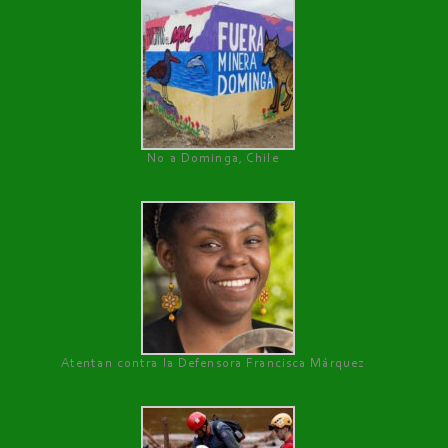
No a Dominga, Chile
Atentan contra la Defensora Francisca Márquez