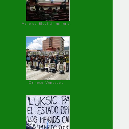
Valle del Elqui sin minería.
Orinoco, Venezuela