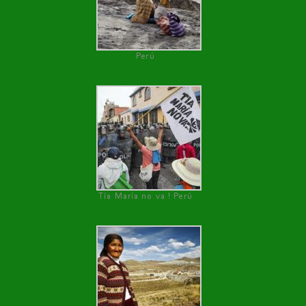
Perú
Tía María no va ! Perú