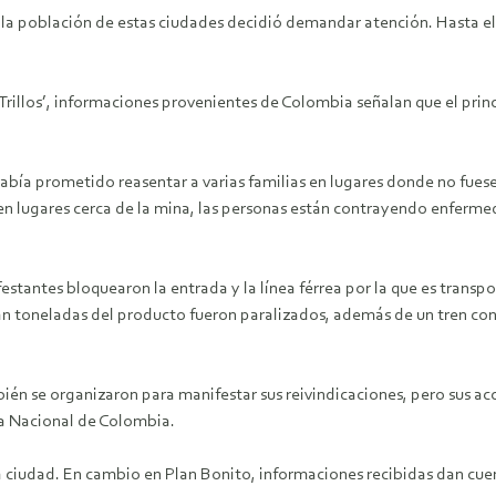
a población de estas ciudades decidió demandar atención. Hasta el 
rillos’, informaciones provenientes de Colombia señalan que el princi
 había prometido reasentar a varias familias en lugares donde no fue
o en lugares cerca de la mina, las personas están contrayendo enferm
stantes bloquearon la entrada y la línea férrea por la que es transp
aban toneladas del producto fueron paralizados, además de un tren 
én se organizaron para manifestar sus reivindicaciones, pero sus ac
ía Nacional de Colombia.
a ciudad. En cambio en Plan Bonito, informaciones recibidas dan cue