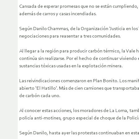
Cansada de esperar promesas que no se están cumpliendo, l
además de carros y casas incendiadas.
Según Danilo Chammas, de la Organización ‘Justicia en los T
negociaciones para reasentar a tres comunidades.
Al llegar a la región para producir carbón térmico, la Vale
continúa sin realizarse. Por el hecho de continuar viviend
sustancias tóxicas usadas en la explotación minera.
Las reivindicaciones comenzaron en Plan Bonito. Los manife
abierto ‘El Hatillo’. Más de cien camiones que transport
de carbón cada uno.
Al conocer estas acciones, los moradores de La Loma, tambi
policía anti-motines, grupo especial de choque de la Polic
Según Danilo, hasta ayer las protestas continuaban en est