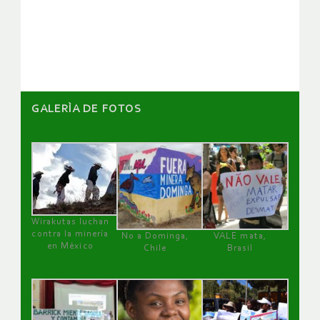
de
artículos
GALERÌA DE FOTOS
Wirakutas luchan
contra la minería
No a Dominga,
VALE mata,
en México
Chile
Brasil