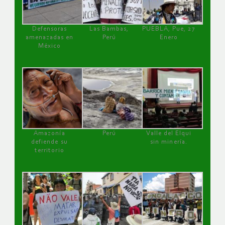
Defensoras
Las Bambas,
PUEBLA, Pue, 27
amenazadas en
Perú
Enero
México
Amazonía
Perú
Valle del Elqui
defiende su
sin minería.
territorio