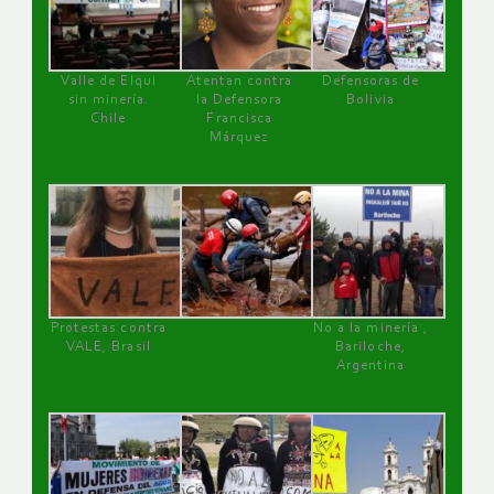
Valle de Elqui
Atentan contra
Defensoras de
sin minería.
la Defensora
Bolivia
Chile
Francisca
Márquez
Protestas contra
No a la minería ,
VALE, Brasil
Bariloche,
Argentina