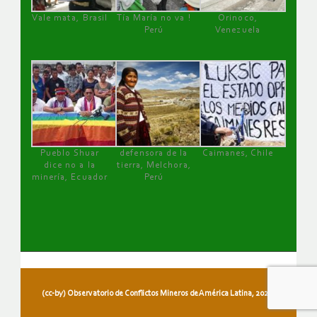
Vale mata, Brasil
Tía María no va !
Orinoco,
Perú
Venezuela
Pueblo Shuar
defensora de la
Caimanes, Chile
dice no a la
tierra, Melchora,
minería, Ecuador
Perú
(cc-by) Observatorio de Conflictos Mineros de América Latina, 2026