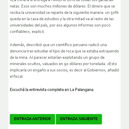
«La minera le entrega a YMAD el 20% de todas sus ganacias
netas. Esos son muchos millones de dólares. El dinero que se
reciba la universidad se reparte de la siguiente manera: un 50%
queda en la casa de estudios y la otra mitad va al resto de las
universidades del país, por eso algunos informes son poco
confiables», explicó.
Además, describió que un científico peruano radicó una
denuncia tras estudiar el tipo de roca que se estaba extrayendo
de la mina. Al parecer estarían explotando un grupo de
minerales ocultos, valuados en 90 dólares por tonelada. «Esto
implicaría un engaño a sus socios, es decir al Gobierno», añadió
el fiscal.
Escuchá la entrevista completa en La Palangana
Navegador
ENTRADA ANTERIOR
ENTRADA SIGUIENTE