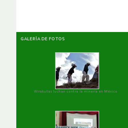
de
artículos
GALERÌA DE FOTOS
Wirakutas luchan contra la minería en México