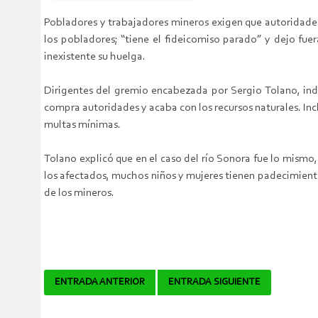
Pobladores y trabajadores mineros exigen que autoridades
los pobladores; “tiene el fideicomiso parado” y dejo fue
inexistente su huelga.
Dirigentes del gremio encabezada por Sergio Tolano, indi
compra autoridades y acaba con los recursos naturales. In
multas mínimas.
Tolano explicó que en el caso del río Sonora fue lo mismo
los afectados, muchos niños y mujeres tienen padecimientos
de los mineros.
Navegador
ENTRADA ANTERIOR
ENTRADA SIGUIENTE