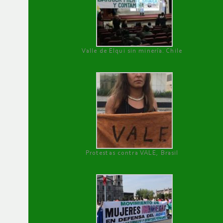
Valle de Elqui sin minería. Chile
Protestas contra VALE, Brasil