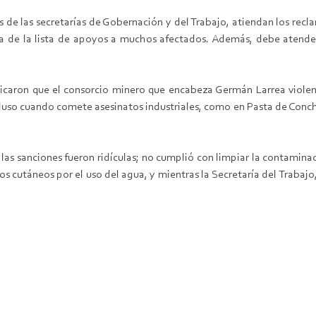
 de las secretarías de Gobernación y del Trabajo, atiendan los re
ra de la lista de apoyos a muchos afectados. Además, debe atende
caron que el consorcio minero que encabeza Germán Larrea violent
cluso cuando comete asesinatos industriales, como en Pasta de Conc
, las sanciones fueron ridículas; no cumplió con limpiar la contamin
 cutáneos por el uso del agua, y mientras la Secretaría del Trabajo