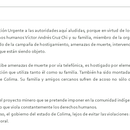
ción Urgente a las autoridades aquí aludidas, porque en virtud de lo
os humanos Víctor Andrés Cruz Chi y su familia, miembro de la orga
ado de la campaña de hostigamiento, amenazas de muerte, intervenc
 que están siendo objeto.
ibe amenazas de muerte por vía telefónica, es hostigado por elemen
ción que utiliza tanto él como su familia. También ha sido monta
 Colima. Su familia y amigos cercanos sufren de acoso no sólo de
a el proyecto minero que se pretende imponer en la comunidad indíge
no que viola constantemente los derechos humanos.
o, el gobierno del estado de Colima, lejos de evitar las violacione
oral.