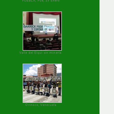
PUEBLA, Pue, 27 Enero
Valle del Elqui sin minería.
Orinoco, Venezuela