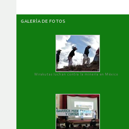
GALERÌA DE FOTOS
Wirakutas luchan contra la minería en México