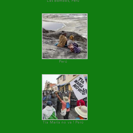
Las Bambas, Perú
Perú
Tía María no va ! Perú