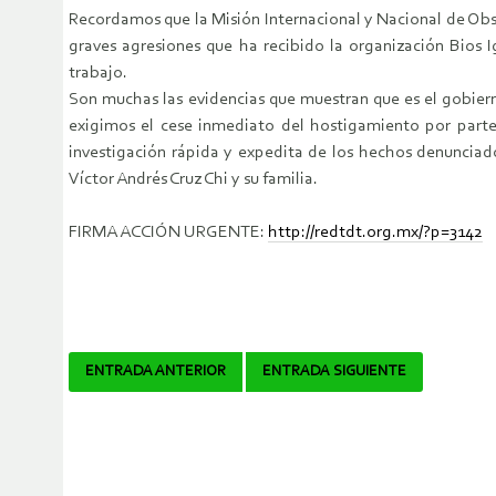
Recordamos que la Misión Internacional y Nacional de Obse
graves agresiones que ha recibido la organización Bios I
trabajo.
Son muchas las evidencias que muestran que es el gobiern
exigimos el cese inmediato del hostigamiento por parte d
investigación rápida y expedita de los hechos denunciado
Víctor Andrés Cruz Chi y su familia.
FIRMA ACCIÓN URGENTE:
http://redtdt.org.mx/?p=3142
Navegador
ENTRADA ANTERIOR
ENTRADA SIGUIENTE
de
artículos