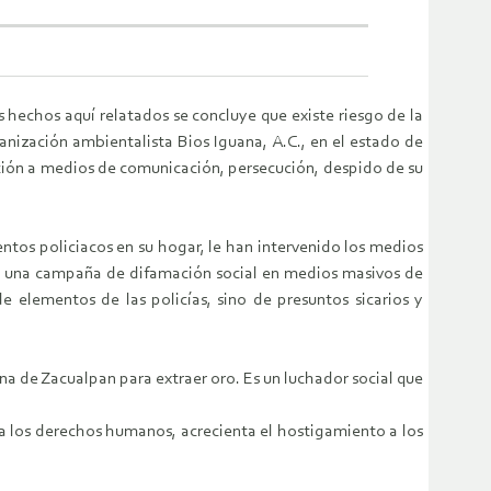
s hechos aquí relatados se concluye que existe riesgo de la
nización ambientalista Bios Iguana, A.C., en el estado de
ión a medios de comunicación, persecución, despido de su
tos policiacos en su hogar, le han intervenido los medios
da una campaña de difamación social en medios masivos de
 elementos de las policías, sino de presuntos sicarios y
na de Zacualpan para extraer oro. Es un luchador social que
s a los derechos humanos, acrecienta el hostigamiento a los