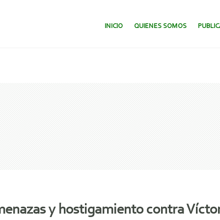
SALTAR AL CONTENIDO.
INICIO
QUIENES SOMOS
PUBLI
enazas y hostigamiento contra Víctor