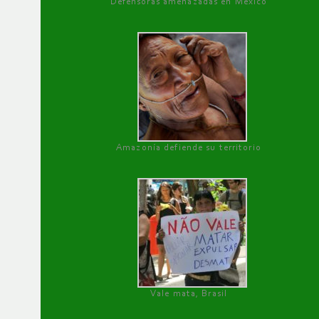
Defensoras amenazadas en México
Amazonía defiende su territorio
Vale mata, Brasil