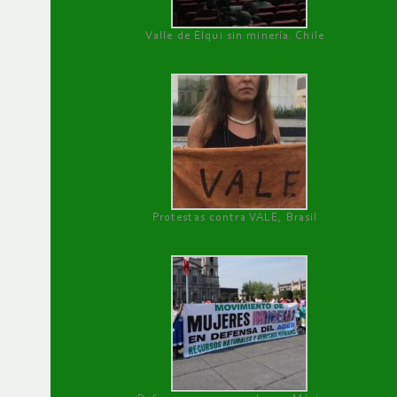
Valle de Elqui sin minería. Chile
Protestas contra VALE, Brasil