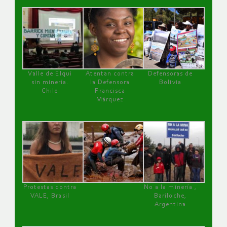
Valle de Elqui
Atentan contra
Defensoras de
sin minería.
la Defensora
Bolivia
Chile
Francisca
Márquez
Protestas contra
No a la minería ,
VALE, Brasil
Bariloche,
Argentina