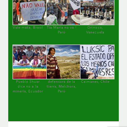
Vale mata, Brasil
Tía María no va !
Orinoco,
Perú
Venezuela
Pueblo Shuar
defensora de la
Caimanes, Chile
dice no a la
tierra, Melchora,
minería, Ecuador
Perú