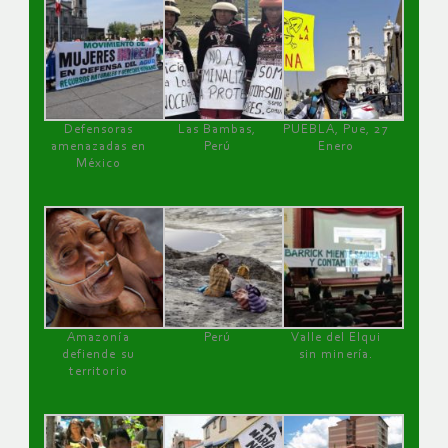
Defensoras
Las Bambas,
PUEBLA, Pue, 27
amenazadas en
Perú
Enero
México
Amazonía
Perú
Valle del Elqui
defiende su
sin minería.
territorio