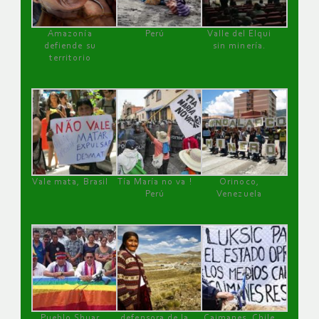
Amazonía
Perú
Valle del Elqui
defiende su
sin minería.
territorio
Vale mata, Brasil
Tía María no va !
Orinoco,
Perú
Venezuela
Pueblo Shuar
defensora de la
Caimanes, Chile