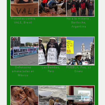
Protestas contra
No a la minería ,
VALE, Brasil
Bariloche,
Argentina
Defensoras
Las Bambas,
PUEBLA, Pue, 27
amenazadas en
Perú
Enero
México