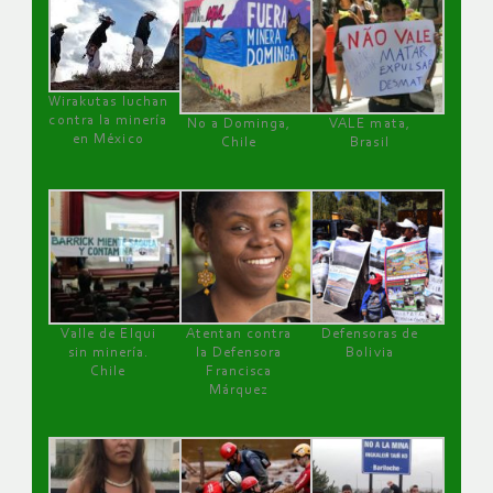
Wirakutas luchan
contra la minería
No a Dominga,
VALE mata,
en México
Chile
Brasil
Valle de Elqui
Atentan contra
Defensoras de
sin minería.
la Defensora
Bolivia
Chile
Francisca
Márquez