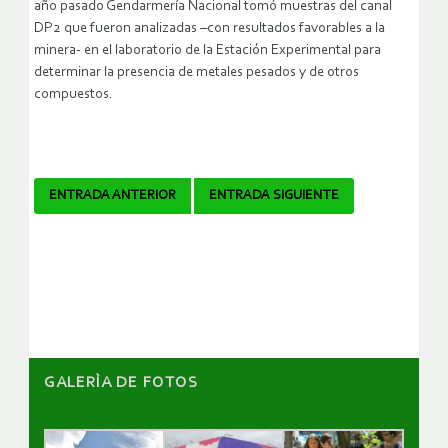
año pasado Gendarmería Nacional tomó muestras del canal
DP2 que fueron analizadas –con resultados favorables a la
minera- en el laboratorio de la Estación Experimental para
determinar la presencia de metales pesados y de otros
compuestos.
Navegador
ENTRADA ANTERIOR
ENTRADA SIGUIENTE
de
artículos
GALERÌA DE FOTOS