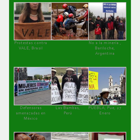
Protestas contra
No a la minería ,
VALE, Brasil
Bariloche,
Argentina
Defensoras
Las Bambas,
PUEBLA, Pue, 27
amenazadas en
Perú
Enero
México