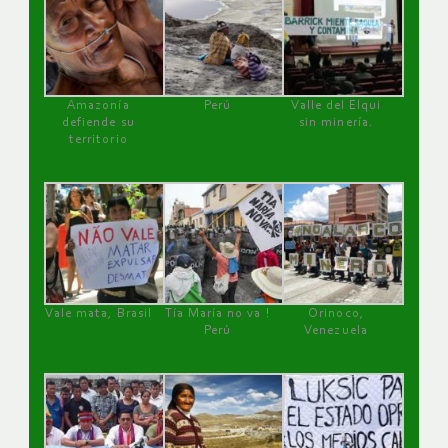
Amazonía
Perú
Valle del Elqui
defiende su
sin minería.
territorio
Vale mata, Brasil
Tía María no va !
Orinoco,
Perú
Venezuela