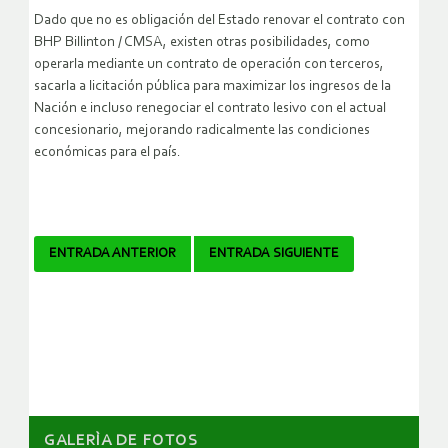
Dado que no es obligación del Estado renovar el contrato con
BHP Billinton / CMSA, existen otras posibilidades, como
operarla mediante un contrato de operación con terceros,
sacarla a licitación pública para maximizar los ingresos de la
Nación e incluso renegociar el contrato lesivo con el actual
concesionario, mejorando radicalmente las condiciones
económicas para el país.
Navegador
ENTRADA ANTERIOR
ENTRADA SIGUIENTE
de
artículos
GALERÌA DE FOTOS