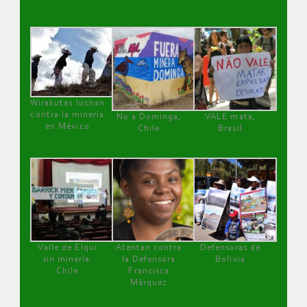
Wirakutas luchan
contra la minería
No a Dominga,
VALE mata,
en México
Chile
Brasil
Valle de Elqui
Atentan contra
Defensoras de
sin minería.
la Defensora
Bolivia
Chile
Francisca
Márquez