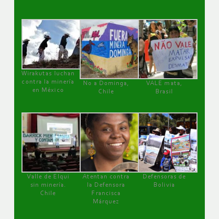
Wirakutas luchan
contra la minería
No a Dominga,
VALE mata,
en México
Chile
Brasil
Valle de Elqui
Atentan contra
Defensoras de
sin minería.
la Defensora
Bolivia
Chile
Francisca
Márquez