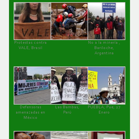
Protestas contra
No a la minería ,
VALE, Brasil
Bariloche,
Argentina
Defensoras
Las Bambas,
PUEBLA, Pue, 27
amenazadas en
Perú
Enero
México