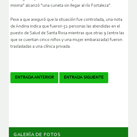
misma” alcanzó “una cuneta sin llegar al río Fortaleza”.
Pese a que aseguró que la situación fue controlada, una nota
de Andina indica que fueron 52 personas las atendidas en el
puesto de Salud de Santa Rosa mientras que otras 9 (entre las
que se cuentan cinco niños y una mujer embarazada) fueron
trasladadas a una clínica privada.
Navegador
ENTRADA ANTERIOR
ENTRADA SIGUIENTE
de
artículos
GALERÌA DE FOTOS