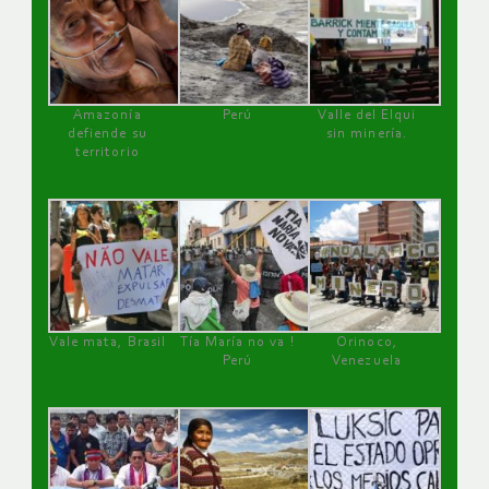
Amazonía
Perú
Valle del Elqui
defiende su
sin minería.
territorio
Vale mata, Brasil
Tía María no va !
Orinoco,
Perú
Venezuela