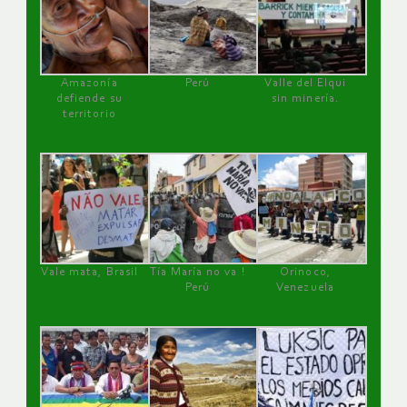
Amazonía
Perú
Valle del Elqui
defiende su
sin minería.
territorio
Vale mata, Brasil
Tía María no va !
Orinoco,
Perú
Venezuela