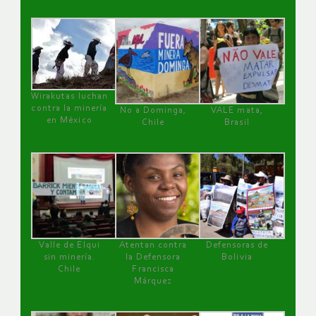
Wirakutas luchan
contra la minería
No a Dominga,
VALE mata,
en México
Chile
Brasil
Valle de Elqui
Atentan contra
Defensoras de
sin minería.
la Defensora
Bolivia
Chile
Francisca
Márquez