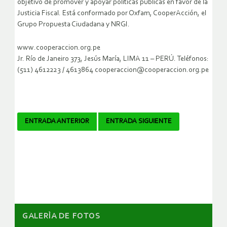
objetivo de promover y apoyar políticas públicas en favor de la
Justicia Fiscal. Está conformado por Oxfam, CooperAcción, el
Grupo Propuesta Ciudadana y NRGI.
www.cooperaccion.org.pe
Jr. Río de Janeiro 373, Jesús María, LIMA 11 – PERÚ. Teléfonos:
(511) 4612223 / 4613864 cooperaccion@cooperaccion.org.pe
Navegador
ENTRADA ANTERIOR
ENTRADA SIGUIENTE
de
artículos
GALERÌA DE FOTOS