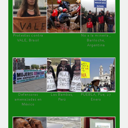
Protestas contra
No a la minería ,
VALE, Brasil
Bariloche,
Argentina
Defensoras
Las Bambas,
PUEBLA, Pue, 27
amenazadas en
Perú
Enero
México