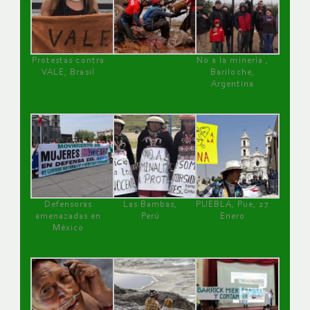
Protestas contra
No a la minería ,
VALE, Brasil
Bariloche,
Argentina
Defensoras
Las Bambas,
PUEBLA, Pue, 27
amenazadas en
Perú
Enero
México