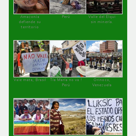
Amazonía
Perú
Valle del Elqui
defiende su
sin minería.
territorio
Vale mata, Brasil
Tía María no va !
Orinoco,
Perú
Venezuela