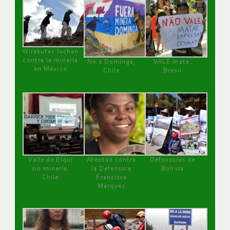
Wirakutas luchan
contra la minería
No a Dominga,
VALE mata,
en México
Chile
Brasil
Valle de Elqui
Atentan contra
Defensoras de
sin minería.
la Defensora
Bolivia
Chile
Francisca
Márquez