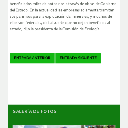
beneficiados miles de potosinos a través de obras de Gobierno
del Estado. En la actualidad las empresas solamente tramitan
sus permisos para la explotación de minerales, y muchos de
ellos son federales, de tal suerte que no dejan beneficios al
estado, dijo la presidenta de la Comisión de Ecología.
Navegador
ENTRADA ANTERIOR
ENTRADA SIGUIENTE
de
artículos
GALERÌA DE FOTOS