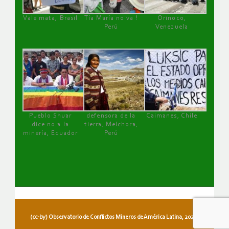
Vale mata, Brasil
Tía María no va !
Orinoco,
Perú
Venezuela
Pueblo Shuar
defensora de la
Caimanes, Chile
dice no a la
tierra, Melchora,
minería, Ecuador
Perú
(cc-by) Observatorio de Conflictos Mineros de América Latina, 2026