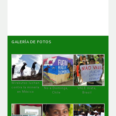
de
artículos
GALERÌA DE FOTOS
Wirakutas luchan
contra la minería
No a Dominga,
VALE mata,
en México
Chile
Brasil