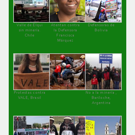
Valle de Elqui
Atentan contra
Defensoras de
sin minería.
la Defensora
Bolivia
Chile
Francisca
Márquez
Protestas contra
No a la minería ,
VALE, Brasil
Bariloche,
Argentina