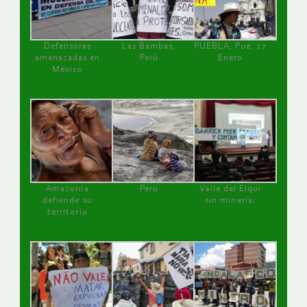
Defensoras
Las Bambas,
PUEBLA, Pue, 27
amenazadas en
Perú
Enero
México
Amazonía
Perú
Valle del Elqui
defiende su
sin minería.
territorio