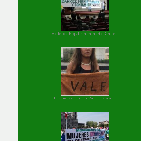
Valle de Elqui sin minería. Chile
Protestas contra VALE, Brasil