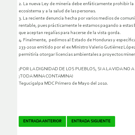
2. La nueva Ley de minería debe enfáticamente prohibir la mi
ecosistema y a la salud de las personas.
3. La reciente denuncia hecha por varios medios de comuni
rentable, pues prácticamente le estamos pagando a estas 
que aceptan regalías para hacerse de la vista gorda.
4. Finalmente, pedimos al Estado de Honduras y específica
233-2010 emitido por el ex Ministro Valerio Gutiérrez López
permitiría otorgar licencias ambientales a proyectos minero
¡POR LA DIGNIDAD DE LOS PUEBLOS, SI A LA VIDA NO 
¡TODA MINA CONTAMINA!
Tegucigalpa MDC Primero de Mayo del 2010.
Navegador
ENTRADA ANTERIOR
ENTRADA SIGUIENTE