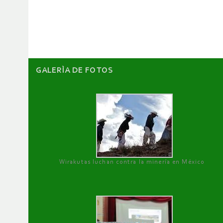
de
artículos
GALERÌA DE FOTOS
Wirakutas luchan contra la minería en México