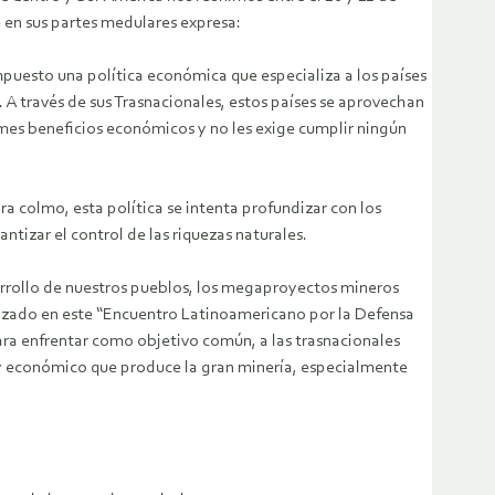
e en sus partes medulares expresa:
puesto una política económica que especializa a los países
 A través de sus Trasnacionales, estos países se aprovechan
rmes beneficios económicos y no les exige cumplir ningún
ra colmo, esta política se intenta profundizar con los
izar el control de las riquezas naturales.
arrollo de nuestros pueblos, los megaproyectos mineros
anzado en este “Encuentro Latinoamericano por la Defensa
para enfrentar como objetivo común, a las trasnacionales
l y económico que produce la gran minería, especialmente