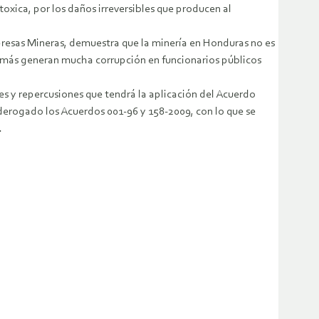
toxica, por los daños irreversibles que producen al
presas Mineras, demuestra que la minería en Honduras no es
emás generan mucha corrupción en funcionarios públicos
s y repercusiones que tendrá la aplicación del Acuerdo
r derogado los Acuerdos 001-96 y 158-2009, con lo que se
.