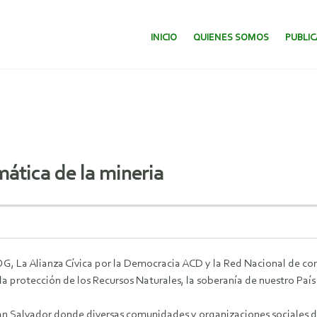
SALTAR AL CONTENIDO.
INICIO
QUIENES SOMOS
PUBLI
ática de la mineria
La Alianza Cívica por la Democracia ACD y la Red Nacional de com
 protección de los Recursos Naturales, la soberanía de nuestro País
Salvador donde diversas comunidades y organizaciones sociales de 