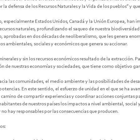
 la defensa de los Recursos Naturales y la Vida de los pueblos” y qu
o, especialmente Estados Unidos, Canadá y la Unión Europea, han im
ecursos naturales, profundizando el saqueo de nuestra biodiversidad.
jero, aprobadas en dos décadas de neoliberalismo, que les genera eno
tos ambientales, sociales y económicos que genera su accionar.
minerales y sin los recursos económicos resultado de la extracción. Pa
n de nuestras economías y sociedades, que tiene como objetivo garant
hacia las comunidades, el medio ambiente y las posibilidades de des
otencias. En este sentido, el esfuerzo de unidad en el que se ha av
 el camino de compartir experiencias y coordinar acciones conjuntas 
habitantes de nuestros países los impactos a nivel ambiental, socia
y no hay responsables por las consecuencias que producen.
os: