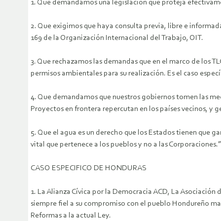
1. Que demandamos una legislación que proteja efectivament
2. Que exigimos que haya consulta previa, libre e informad
169 de la Organización Internacional del Trabajo, OIT.
3. Que rechazamos las demandas que en el marco de los TLC
permisos ambientales para su realización. Es el caso espec
4. Que demandamos que nuestros gobiernos tomen las medi
Proyectos en frontera repercutan en los países vecinos, y g
5. Que el agua es un derecho que los Estados tienen que gar
vital que pertenece a los pueblos y no a las Corporaciones.”
CASO ESPECIFICO DE HONDURAS
1. La Alianza Cívica por la Democracia ACD, La Asociaci
siempre fiel a su compromiso con el pueblo Hondureño mani
Reformas a la actual Ley.