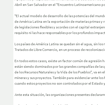
Abril en San Salvador en el “Encuentro Latinoamericano por
“El actual modelo de desarrollo de las potencias del mund
de América Latina en la exportación de materias primas y r
de legislaciones flexibles y acordes con el capital extran
requisito ni las hace responsables por los profundos impac
Los países de América Latina se quedan sin el agua, sin los 
Tratados de Libre Comercio, en un proceso de recolonizació
En todos estos casos, existe un factor común de agresión 
están siendo dominados por las grandes compañías de las p
de los Recursos Naturales y la Vida de los Pueblos”, va en
mineras y sus proyectos. También para evidenciar ante los 
cuando estos proyectos no son controlados por el Estado 
Ante esta situación, las organizaciones presentes declaram