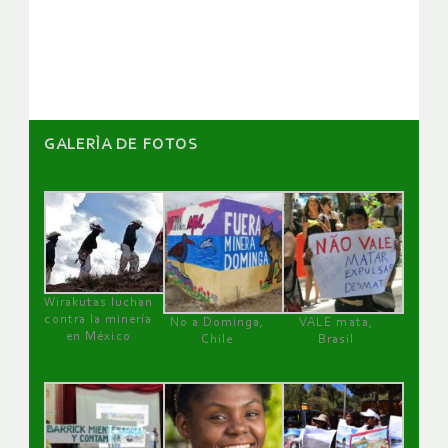
de
artículos
GALERÌA DE FOTOS
Wirakutas luchan
contra la minería
No a Dominga,
VALE mata,
en México
Chile
Brasil