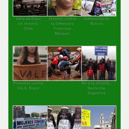
Valle de Elqui
Atentan contra
Defensoras de
sin minería.
la Defensora
Bolivia
Chile
Francisca
Márquez
Protestas contra
No a la minería ,
VALE, Brasil
Bariloche,
Argentina