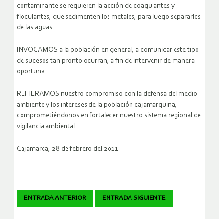
contaminante se requieren la acción de coagulantes y
floculantes, que sedimenten los metales, para luego separarlos
de las aguas.
INVOCAMOS a la población en general, a comunicar este tipo
de sucesos tan pronto ocurran, a fin de intervenir de manera
oportuna.
REITERAMOS nuestro compromiso con la defensa del medio
ambiente y los intereses de la población cajamarquina,
comprometiéndonos en fortalecer nuestro sistema regional de
vigilancia ambiental.
Cajamarca, 28 de febrero del 2011
Navegador
ENTRADA ANTERIOR
ENTRADA SIGUIENTE