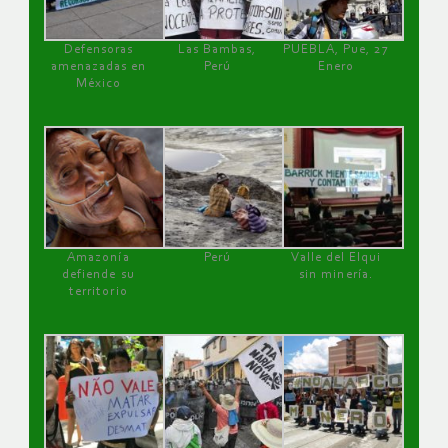
Defensoras
Las Bambas,
PUEBLA, Pue, 27
amenazadas en
Perú
Enero
México
Amazonía
Perú
Valle del Elqui
defiende su
sin minería.
territorio