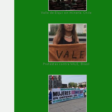
Valle de Elqui sin minería. Chile
Protestas contra VALE, Brasil