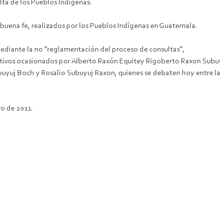
ulta de los Pueblos Indígenas.
e buena fe, realizados por los Pueblos Indígenas en Guatemala.
mediante la no “reglamentación del proceso de consultas”,
ictivos ocasionados por Alberto Raxón Equitey Rigoberto Raxon Sub
buyuj Boch y Rosalio Subuyuj Raxon, quienes se debaten hoy entre la
ro de 2011.