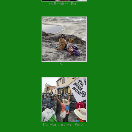
Las Bambas, Perú
Perú
Tía María no va ! Perú