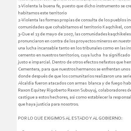
1-Violenta la buena fe, puesto que dicho instrumento se cre
habitamos este territorio
2-Violenta las formas propias de consulta de los pueblos in
comunidades que cohabitamos el territorio Kaqchikel, como 
3-Que el 13 de mayo de 2007, las comunidades kaqchikeles
pronunciaron en contra de los proyectos mineros en nuest
una lucha incansable tanto en los tribunales como en las i
cemento en nuestros territorios, cuya lucha ha significado 
justo e imparcial. Dentro de otros efectos nefastos que he
Cementera, para que nuestros hermanos se enfrentan unos a 
donde después de que los comunitarios realizaron una serie 
Alcaldia fueron atacados con armas blanca y de fuego hab
Raxon Equitey Rigoberto Raxon Subuyuj, colaboradores de C
castigue a estos hechores, asi como establecer la responsa
que haya justicia para nosotros.
POR LO QUE EXIGIMOS AL ESTADO Y AL GOBIERNO: