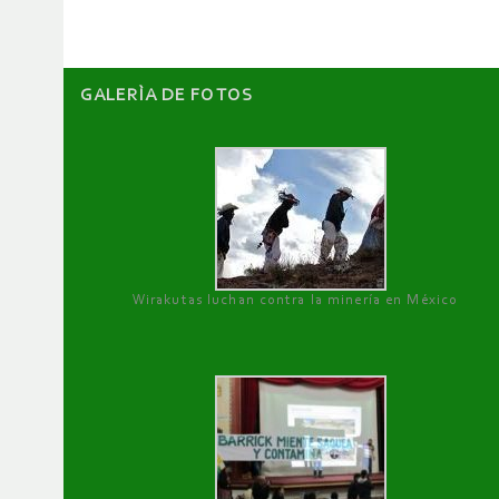
GALERÌA DE FOTOS
Wirakutas luchan contra la minería en México