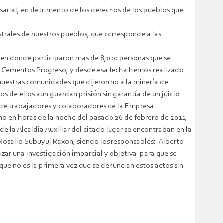
esarial, en detrimento de los derechos de los pueblos que
strales de nuestros pueblos, que corresponde a las
 en donde participaron mas de 8,000 personas que se
or Cementos Progreso, y desde esa fecha hemos realizado
 nuestras comunidades que dijeron no a la minería de
s de ellos aun guardan prisión sin garantía de un juicio
e de trabajadores y colaboradores de la Empresa
Uno en horas de la noche del pasado 26 de febrero de 2011,
e la Alcaldia Auxiliar del citado lugar se encontraban en la
osalio Subuyuj Raxon, siendo los responsables: Alberto
ar una investigación imparcial y objetiva para que se
ue no es la primera vez que se denuncian estos actos sin