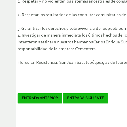
1. Respetar y no violentar los sistemas ancestrales de cons
2. Respetar los resultados de las consultas comunitarias d
3. Garantizar los derechos y sobrevivencia de los pueblos 
4. Investigar de manera inmediata los últimos hechos del
intentaron asesinar a nuestros hermanos Carlos Enrique Su
responsabilidad de la empresa Cementera.
Flores En Resistencia. San Juan Sacatepéquez, 27 de febre
Navegador
ENTRADA ANTERIOR
ENTRADA SIGUIENTE
de
artículos