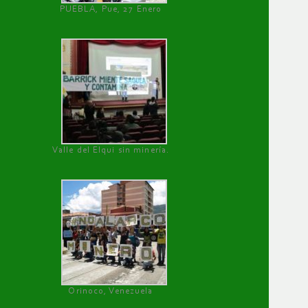
PUEBLA, Pue, 27 Enero
Valle del Elqui sin minería.
Orinoco, Venezuela