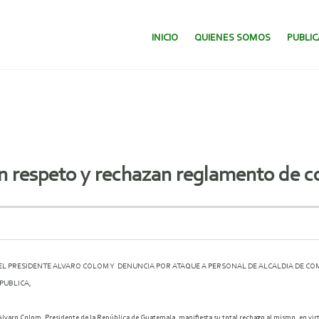
SALTAR AL CONTENIDO.
INICIO
QUIENES SOMOS
PUBLI
 respeto y rechazan reglamento de c
PRESIDENTE ALVARO COLOM Y DENUNCIA POR ATAQUE A PERSONAL DE ALCALDIA DE COMU
PUBLICA,
Alvaro Colom, Presidente de la República de Guatemala, manifiesta su total rechazo al mismo, en vir