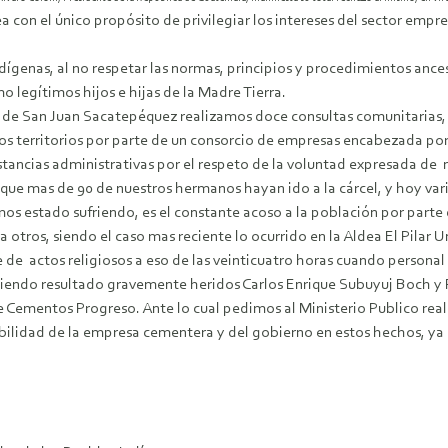
a con el único propósito de privilegiar los intereses del sector empr
dígenas, al no respetar las normas, principios y procedimientos ance
legítimos hijos e hijas de la Madre Tierra.
 de San Juan Sacatepéquez realizamos doce consultas comunitarias,
ros territorios por parte de un consorcio de empresas encabezada p
nstancias administrativas por el respeto de la voluntad expresada de
que mas de 90 de nuestros hermanos hayan ido a la cárcel, y hoy vario
mos estado sufriendo, es el constante acoso a la población por part
otros, siendo el caso mas reciente lo ocurrido en la Aldea El Pilar 
de actos religiosos a eso de las veinticuatro horas cuando personal d
iendo resultado gravemente heridos Carlos Enrique Subuyuj Boch y R
ementos Progreso. Ante lo cual pedimos al Ministerio Publico realiz
bilidad de la empresa cementera y del gobierno en estos hechos, ya q