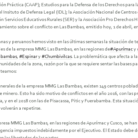
ción Práctica (CAAP); Estudios para la Defensa de los Derechos par
l Insituto de Defensa Legal (IDL); la Asociación Nacional de Centros
ón Servicios Educativos Rurales (SER) y la Asociación Pro Derecho
miento sobre el conflicto en Las Bambas, emitido hoy, 1 de abril, en 
nas y peruanos hemos visto en las últimas semanas la situación de te
des de la empresa MMG Las Bambas, en las regiones de
#Apurímac
y
abambas
,
#Espinar
y
#Chumbivilcas
. La problemáti
ca que afecta a 
unidades de la zona, razón por la que se requiere sentar las bases par
anteamos:
 minerales de la empresa MMG Las Bambas, existen 149 centros poblado
e minero. Esto ha sido motivo de conflictos en el año 2016, con la
y en el 2018 con las de Pisacassa, Pitic y Fuerabamba. Esta situació
volverán a repetirse.
resa MMG Las Bambas, en las regiones de Apurímac y Cusco, se han vi
rgencia impuestos indebidamente por el Ejecutivo. El Estado debe de