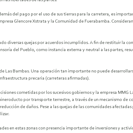
 las libertades de las partes.
más del pago por el uso de sus tierras para la carretera, es importan
 empresa Glencore Xstrata y la Comunidad de Fuerabamba. Considera
iversas quejas por acuerdos incumplidos. A fin de restituir la confia
soría del Pueblo, como instancia externa y neutral a las partes, resu
 de Las Bambas. Una operación tan importante no puede desarrollarse
fraestructura precaria (carreteras afirmadas).
decisiones cometidas por los sucesivos gobiernos y la empresa MMG L
neroducto por transporte terrestre, a través de un mecanismo de cons
ducción de daños. Pese a las quejas de las comunidades afectadas por
izar.
ades en estas zonas con presencia importante de inversiones y activi