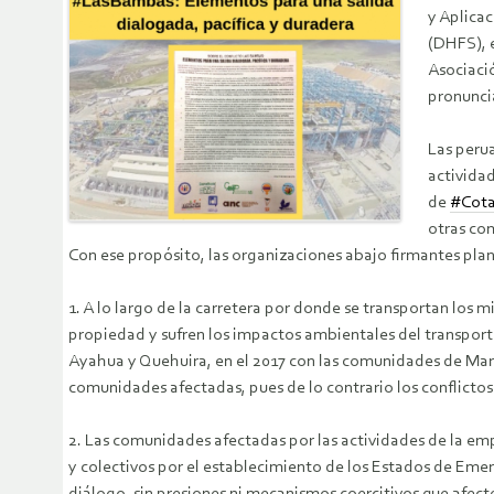
y Aplica
(DHFS), e
Asociaci
pronuncia
Las perua
activida
de
#Cot
otras com
Con ese propósito, las organizaciones abajo firmantes pl
1. A lo largo de la carretera por donde se transportan los
propiedad y sufren los impactos ambientales del transport
Ayahua y Quehuira, en el 2017 con las comunidades de Mara, 
comunidades afectadas, pues de lo contrario los conflictos 
2. Las comunidades afectadas por las actividades de la emp
y colectivos por el establecimiento de los Estados de Eme