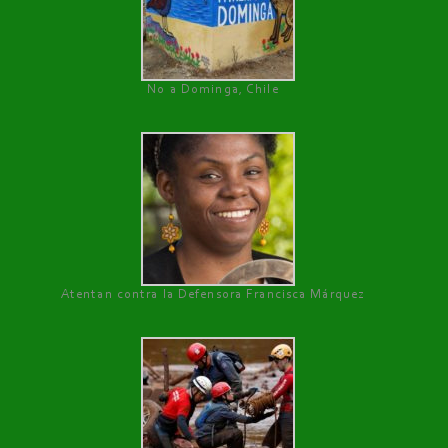
No a Dominga, Chile
Atentan contra la Defensora Francisca Márquez