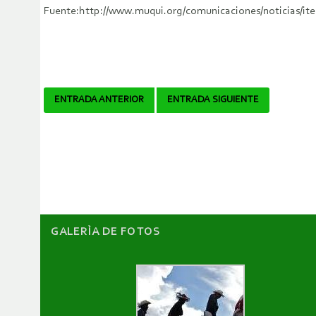
Fuente:http://www.muqui.org/comunicaciones/noticias/it
Navegador
ENTRADA ANTERIOR
ENTRADA SIGUIENTE
de
artículos
GALERÌA DE FOTOS