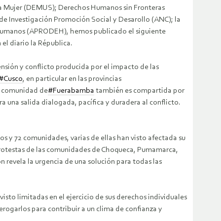
a la Mujer (DEMUS); Derechos Humanos sin Fronteras
 de Investigación Promoción Social y Desarollo (ANC); la
s Humanos (APRODEH), hemos publicado el siguiente
el diario la Républica.
nsión y conflicto producida por el impacto de las
#Cusco
, en particular en las provincias
la comunidad de
#Fuerabamba
también es compartida por
a una salida dialogada, pacífica y duradera al conflicto.
s y 72 comunidades, varias de ellas han visto afectada su
s protestas de las comunidades de Choqueca, Pumamarca,
n revela la urgencia de una solución para todas las
sto limitadas en el ejercicio de sus derechos individuales
rogarlos para contribuir a un clima de confianza y