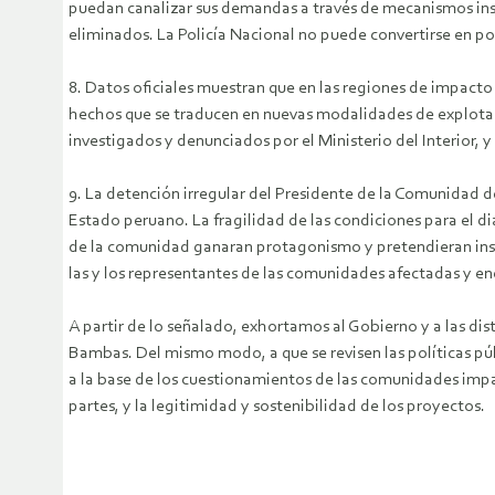
puedan canalizar sus demandas a través de mecanismos insti
eliminados. La Policía Nacional no puede convertirse en pol
8. Datos oficiales muestran que en las regiones de impacto
hechos que se traducen en nuevas modalidades de explotaci
investigados y denunciados por el Ministerio del Interior, y 
9. La detención irregular del Presidente de la Comunidad d
Estado peruano. La fragilidad de las condiciones para el diá
de la comunidad ganaran protagonismo y pretendieran instrum
las y los representantes de las comunidades afectadas y en
A partir de lo señalado, exhortamos al Gobierno y a las dis
Bambas. Del mismo modo, a que se revisen las políticas pú
a la base de los cuestionamientos de las comunidades impac
partes, y la legitimidad y sostenibilidad de los proyectos.