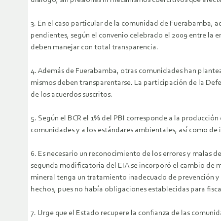
diálogo, sin presiones ni mecanismos coercitivos que afecten
3. En el caso particular de la comunidad de Fuerabamba, ade
pendientes, según el convenio celebrado el 2009 entre la
deben manejar con total transparencia.
4. Además de Fuerabamba, otras comunidades han planteado d
mismos deben transparentarse. La participación de la Defen
de los acuerdos suscritos.
5. Según el BCR el 1% del PBI corresponde a la producción
comunidades y a los estándares ambientales, así como de in
6. Es necesario un reconocimiento de los errores y malas 
segunda modificatoria del EIA se incorporó el cambio de mi
mineral tenga un tratamiento inadecuado de prevención y re
hechos, pues no había obligaciones establecidas para fiscal
7. Urge que el Estado recupere la confianza de las comunid