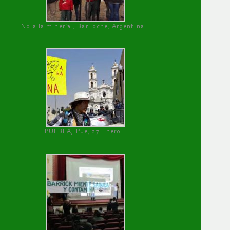
No a la minería , Bariloche, Argentina
PUEBLA, Pue, 27 Enero