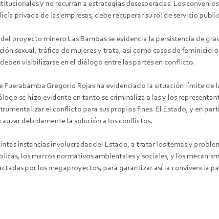
tucionales y no recurran a estrategias desesperadas. Los convenios 
icía privada de las empresas, debe recuperar su rol de servicio públi
 del proyecto minero Las Bambas se evidencia la persistencia de gra
ón sexual, tráfico de mujeres y trata, así como casos de feminicidi
deben visibilizarse en el diálogo entre las partes en conflicto.
e Fuerabamba Gregorio Rojas ha evidenciado la situación límite de l
logo se hizo evidente en tanto se criminaliza a las y los representan
entalizar el conflicto para sus propios fines. El Estado, y en partic
cauzar debidamente la solución a los conflictos.
tintas instancias involucradas del Estado, a tratar los temas y prob
blicas, los marcos normativos ambientales y sociales, y los mecanism
tadas por los megaproyectos, para garantizar así la convivencia pac