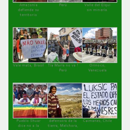
Amazonía
Perú
Valle del Elqui
defiende su
sin minería.
territorio
Vale mata, Brasil
Tía María no va !
Orinoco,
Perú
Venezuela
Pueblo Shuar
defensora de la
Caimanes, Chile
dice no a la
tierra, Melchora,