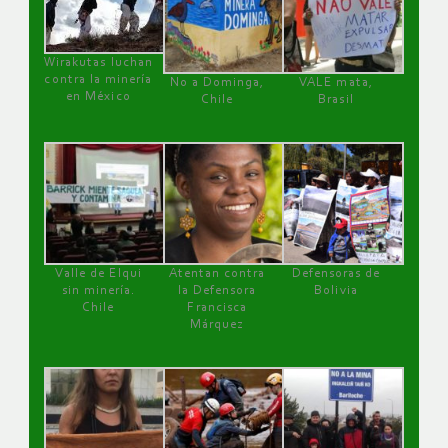
Wirakutas luchan
contra la minería
No a Dominga,
VALE mata,
en México
Chile
Brasil
Valle de Elqui
Atentan contra
Defensoras de
sin minería.
la Defensora
Bolivia
Chile
Francisca
Márquez