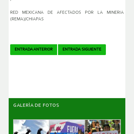
RED MEXICANA DE AFECTADOS POR LA MINERIA
(REMA)/CHIAPAS
Navegador
ENTRADA ANTERIOR
ENTRADA SIGUIENTE
de
artículos
GALERÌA DE FOTOS