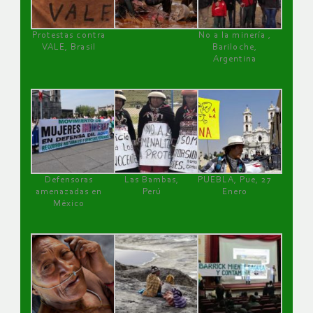
Protestas contra
No a la minería ,
VALE, Brasil
Bariloche,
Argentina
Defensoras
Las Bambas,
PUEBLA, Pue, 27
amenazadas en
Perú
Enero
México