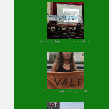
Valle de Elqui sin minería. Chile
Protestas contra VALE, Brasil