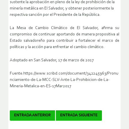
sustente la aprobación en pleno de la ley de prohibición de la
minería metálica en El Salvador, y obtener posteriormente la
respectiva sanción por el Presidente de la República.
La Mesa de Cambio Climático de El Salvador, afirma su
compromiso de continuar aportando de manera propositiva al
Estado salvadoreño para contribuir a fortalecer el marco de
políticas y la acción para enfrentar el cambio climático.
Adoptado en San Salvador, 17 de marzo de 2017
F
uente:
https://www.scribd.com/document/342245963/Pronu
nciamiento-de-La-MCC-SLV-Ante-La-Prohibicion-de-La-
Mineria-Metalica-en-ES-17Mar2017
Navegador
ENTRADA ANTERIOR
ENTRADA SIGUIENTE
de