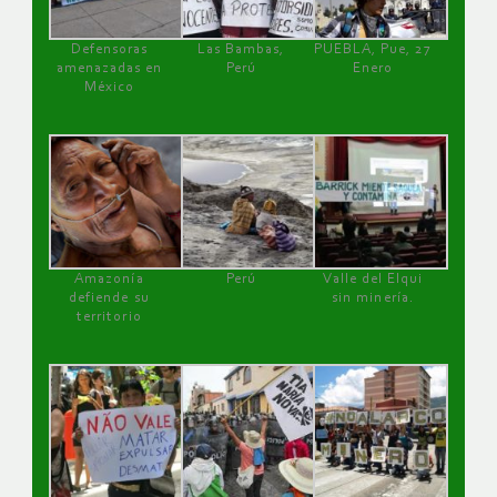
Defensoras
Las Bambas,
PUEBLA, Pue, 27
amenazadas en
Perú
Enero
México
Amazonía
Perú
Valle del Elqui
defiende su
sin minería.
territorio