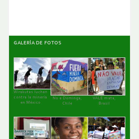
artículos
GALERÌA DE FOTOS
Wirakutas luchan
contra la minería
No a Dominga,
VALE mata,
en México
Chile
Brasil