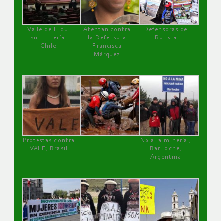
Valle de Elqui
Atentan contra
Defensoras de
sin minería.
la Defensora
Bolivia
Chile
Francisca
Márquez
Protestas contra
No a la minería ,
VALE, Brasil
Bariloche,
Argentina