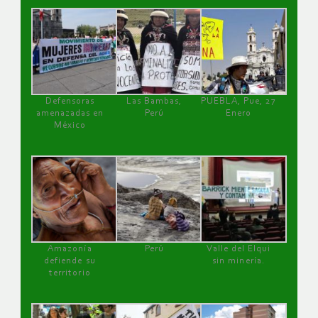
Defensoras
Las Bambas,
PUEBLA, Pue, 27
amenazadas en
Perú
Enero
México
Amazonía
Perú
Valle del Elqui
defiende su
sin minería.
territorio