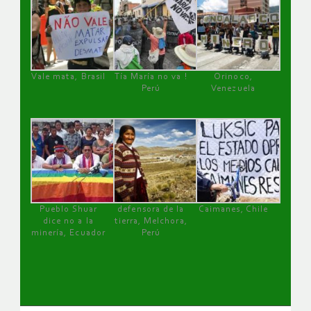
Vale mata, Brasil
Tía María no va !
Orinoco,
Perú
Venezuela
Pueblo Shuar
defensora de la
Caimanes, Chile
dice no a la
tierra, Melchora,
minería, Ecuador
Perú