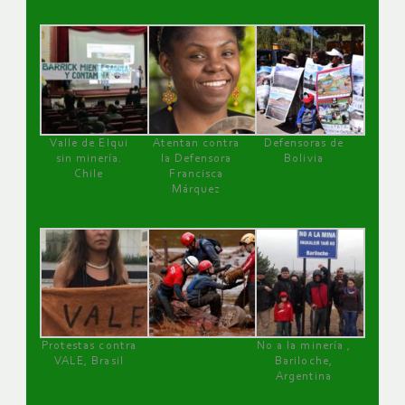
Valle de Elqui
Atentan contra
Defensoras de
sin minería.
la Defensora
Bolivia
Chile
Francisca
Márquez
Protestas contra
No a la minería ,
VALE, Brasil
Bariloche,
Argentina