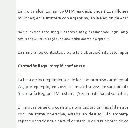
La multa alcanzó las 300 UTM; es decir, unos $ 12 millone
millones) en la frontera con Argentina, en la Región de At
No fue un caso aislado, sino que las anomalías siguen sumándose, según indagó
sostienen que Barrick llegó a un punto “políticamente inaceptable”.
La minera fue contactada para la elaboración de este report
Captación ilegal rompió confianzas
La lista de incumplimientos de los compromisos ambiental
Así, por ejemplo, en 2011 la firma otra vez fue sancion
Secretaría Regional Ministerial (Seremi) de Salud solicitara
En la ocasión se dio cuenta de una captación ilegal de agu
con una toma operativa, estaba en desuso. Sin embargo
captaciones de agua para el desarrollo de sus labores de c