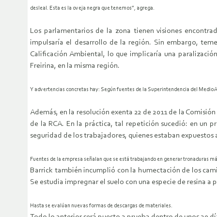
desleal. Esta es la oveja negra que tenemos”, agrega.
Los parlamentarios de la zona tienen visiones encontra
impulsaría el desarrollo de la región. Sin embargo, tem
Calificación Ambiental, lo que implicaría una paralizació
Freirina, en la misma región.
Y advertencias concretas hay: Según fuentes de la Superintendencia del Medio Am
Además, en la resolución exenta 22 de 2011 de la Comisión 
de la RCA. En la práctica, tal repetición sucedió: en un
seguridad de los trabajadores, quienes estaban expuestos 
Fuentes de la empresa señalan que se está trabajando en generar tronaduras má
Barrick también incumplió con la humectación de los camin
Se estudia impregnar el suelo con una especie de resina a p
Hasta se evalúan nuevas formas de descargas de materiales.