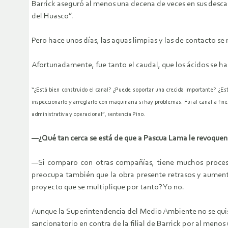
Barrick aseguró al menos una decena de veces en sus descar
del Huasco”.
Pero hace unos días, las aguas limpias y las de contacto se
Afortunadamente, fue tanto el caudal, que los ácidos se ha
“¿Está bien construido el canal? ¿Puede soportar una crecida importante? ¿Es
inspeccionarlo y arreglarlo con maquinaria si hay problemas. Fui al canal a fin
administrativa y operacional”, sentencia Pino.
—¿Qué tan cerca se está de que a Pascua Lama le revoquen 
—Si comparo con otras compañías, tiene muchos procesos
preocupa también que la obra presente retrasos y aument
proyecto que se multiplique por tanto? Yo no.
Aunque la Superintendencia del Medio Ambiente no se quiso 
sancionatorio en contra de la filial de Barrick por al men