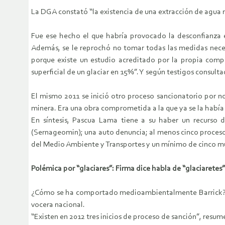
La DGA constató “la existencia de una extracción de agua no
Fue ese hecho el que habría provocado la desconfianza 
Además, se le reprochó no tomar todas las medidas necesar
porque existe un estudio acreditado por la propia comp
superficial de un glaciar en 15%”. Y según testigos consulta
El mismo 2011 se inició otro proceso sancionatorio por no
minera. Era una obra comprometida a la que ya se la había
En síntesis, Pascua Lama tiene a su haber un recurso 
(Sernageomin); una auto denuncia; al menos cinco proceso
del Medio Ambiente y Transportes y un mínimo de cinco mu
Polémica por “glaciares”: Firma dice habla de “glaciaretes”
¿Cómo se ha comportado medioambientalmente Barrick?, le 
vocera nacional.
“Existen en 2012 tres inicios de proceso de sanción”, resum