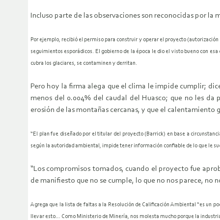
Incluso parte de las observaciones son reconocidas por l
Por ejemplo, recibió el permiso para construir y operar el proyecto (autorizació
seguimientos esporádicos. El gobierno de la época le dio el visto bueno con esa
cubra los glaciares, se contaminen y derritan.
Pero hoy la firma alega que el clima le impide cumplir; di
menos del 0.004% del caudal del Huasco; que no les da par
erosión de las montañas cercanas, y que el calentamiento g
“El plan fue diseñado por el titular del proyecto (Barrick) en base a circunstan
según la autoridad ambiental, impide tener información confiable de lo que le su
“Los compromisos tomados, cuando el proyecto fue aprobad
de manifiesto que no se cumple, lo que no nos parece, no no
Agrega que la lista de faltas a la Resolución de Calificación Ambiental “es un
llevar esto… Como Ministerio de Minería, nos molesta mucho porque la industria 