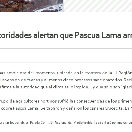
oridades alertan que Pascua Lama arr
más ambiciosa del momento, ubicada en la frontera de la III Región
a suspensión de faenas y al menos cinco procesos sancionatorios. R
 afirma a la autoridad que el clima se lo impide… y que sólo son “glac
upo de agricultores nortinos sufrió las consecuencias de los primer
y cobre Pascua Lama: Se taparon y dañaron los canales Crucecita, La
subsanar los perjuicios. Pero la Comisión Regional del Medio Ambiente se enteró por una denun