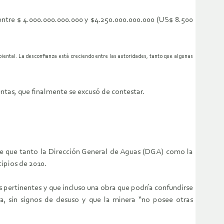
 entre $ 4.000.000.000.000 y $4.250.000.000.000 (US$ 8.500
ental. La desconfianza está creciendo entre las autoridades, tanto que algunas
untas, que finalmente se excusó de contestar.
de que tanto la Dirección General de Aguas (DGA) como la
cipios de 2010.
s pertinentes y que incluso una obra que podría confundirse
, sin signos de desuso y que la minera “no posee otras