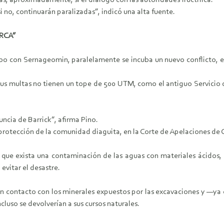
as, aproximadamente, si el diálogo con las autoridades fructifica.
 si no, continuarán paralizadas”, indicó una alta fuente.
 RCA”
bo con Sernageomin, paralelamente se incuba un nuevo conflicto, en
us multas no tienen un tope de 500 UTM, como el antiguo Servicio
ncia de Barrick”, afirma Pino.
protección de la comunidad diaguita, en la Corte de Apelaciones de
e que exista una contaminación de las aguas con materiales ácidos, q
 evitar el desastre.
 en contacto con los minerales expuestos por las excavaciones y —
incluso se devolverían a sus cursos naturales.