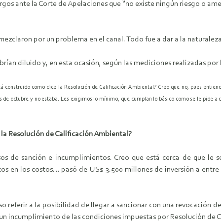
gos ante la Corte de Apelaciones que “no existe ningún riesgo o ame
 mezclaron por un problema en el canal. Todo fue a dar a la naturaleza
brían diluido y, en esta ocasión, según las mediciones realizadas p
tá construido como dice la Resolución de Calificación Ambiental? Creo que no, pues entie
es de octubre y no estaba. Les exigimos lo mínimo, que cumplan lo básico como se le pide a c
la Resolución de Calificación Ambiental?
 de sanción e incumplimientos. Creo que está cerca de que le se
os en los costos… pasó de US$ 3.500 millones de inversión a ent
referir a la posibilidad de llegar a sancionar con una revocación de 
os un incumplimiento de las condiciones impuestas por Resolución de C