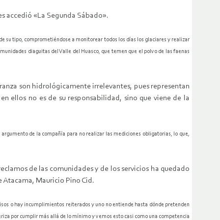
ales accedió «La Segunda Sábado».
de su tipo, comprometiéndose a monitorear todos los días los glaciares y realizar
comunidades diaguitas del Valle del Huasco, que temen que el polvo de las faenas
peranza son hidrológicamente irrelevantes, pues representan
en ellos no es de su responsabilidad, sino que viene de la
el argumento de la compañía para no realizar las mediciones obligatorias, lo que,
reclamos de las comunidades y de los servicios ha quedado
de Atacama, Mauricio Pino Cid.
omisos o hay incumplimientos reiterados y uno no entiende hasta dónde pretenden
cteriza por cumplir más allá de lo mínimo y vemos esto casi como una competencia