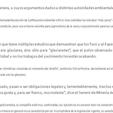
a minera, a cuyos argumentos dados a distintas autoridades ambient
n llamada Resolución de Calificación Ambiental o RCA) tras contratar los estudios “más caros” 
 condición, pues era un tema sensible para agricultores de la zona y especialmente para las 
ce que tiene múltiples estudios que demuestran que los Toro y el Es
a glaciares, sino sólo para “glaciaretes”; que el polvo observado 
lobal y no los trabajos del yacimiento los están acabando.
cias climáticas conocidas al momento del diseño”, sentencia Olivia Pereira, descartando así 
cede con los glaciares.
o, pasan a ser obligaciones legales y, lamentablemente, tras los 
s gusta y, para ser franco, nos molesta”, dice el Seremi de Minería 
 poquito amplia; la compañía está muy confundida; sus ejecutivos no conocen bien los compr
minera en general no se caracteriza por ser incumplidora de la legislación vigente; se cara