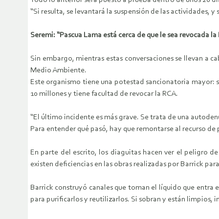
Todo lo anterior será puesto a prueba dentro de unos 20 dí
“Si resulta, se levantará la suspensión de las actividades, y
Seremi: “Pascua Lama está cerca de que le sea revocada la
Sin embargo, mientras estas conversaciones se llevan a ca
Medio Ambiente.
Este organismo tiene una potestad sancionatoria mayor: s
10 millones y tiene facultad de revocar la RCA.
“El último incidente es más grave. Se trata de una autodenu
Para entender qué pasó, hay que remontarse al recurso de 
En parte del escrito, los diaguitas hacen ver el peligro d
existen deficiencias en las obras realizadas por Barrick para
Barrick construyó canales que toman el líquido que entra
para purificarlos y reutilizarlos. Si sobran y están limpios, 