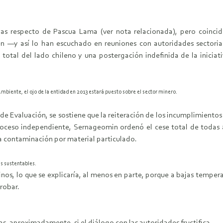
das respecto de Pascua Lama (ver nota relacionada), pero coinci
en —y así lo han escuchado en reuniones con autoridades sectori
n total del lado chileno y una postergación indefinida de la inici
biente, el ojo de la entidad en 2013 estará puesto sobre el sector minero.
de Evaluación, se sostiene que la reiteración de los incumplimiento
 proceso independiente, Sernageomin ordenó el cese total de todas 
a contaminación por material particulado.
s sustentables.
os, lo que se explicaría, al menos en parte, porque a bajas temper
robar.