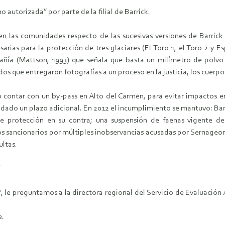
 autorizada” por parte de la filial de Barrick.
en las comunidades respecto de las sucesivas versiones de Barric
ias para la protección de tres glaciares (El Toro 1, el Toro 2 y Es
añía (Mattson, 1993) que señala que basta un milímetro de polvo
dos que entregaron fotografías a un proceso en la justicia, los cuerpos
 contar con un by-pass en Alto del Carmen, para evitar impactos en
 dado un plazo adicional. En 2012 el incumplimiento se mantuvo: Bar
de protección en su contra; una suspensión de faenas vigente de
s sancionarios por múltiples inobservancias acusadas por Sernageom
ltas.
preguntamos a la directora regional del Servicio de Evaluación Amb
e.