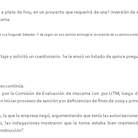
s a plata de hoy, en un proyecto que requerirá de una? inversión de
acama.
 «La Segunda Sábado». Y de seguir en ese camino arriesga la revocación de su permiso ambi
aje y solicitó un cuestionario. Se le envió un listado de quince preg
es continúa.
ada por la Comisión de Evaluación de Atacama con 300 UTM, luego 
n iniciar procesos de sanción por deficiencias de fines de 2009 y prin
a, la que la empresa negó, argumentando que tenía las autorizacione
, las indagaciones mostraron que la toma estaba bien mantenida
onstrucción”.