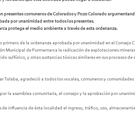
on presentes comuneros de Colorados y Pozo Colorado argumentando
bada por unanimidad entre todos los presentes.
ca protege el medio ambiente a través de esta ordenanza.
ulo primero de la ordenanza aprobada por unanimidad en el Consejo Co
ón Municipal de Purmamarca la radicación de explotaciones mineras m
do sulfúrico, y otras sustancias tóxicas similares en sus procesos de
r Tolaba, agradeció a todos los vocales, comuneros y comunidades 
 por la asamblea comunitaria, el consejo y la aprobación por unanim
 de influencia de ésta localidad el ingreso, tráfico, uso, almacenam