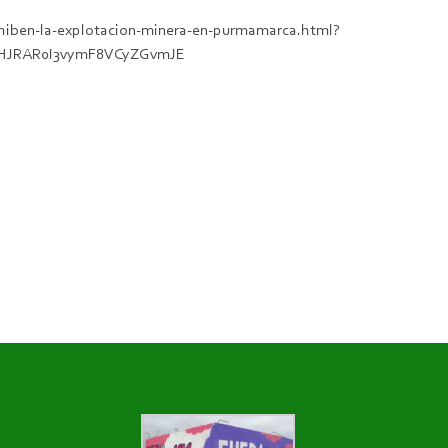
hiben-la-explotacion-minera-en-purmamarca.html?
pHJRAR0I3vymF8VCyZGvmJE