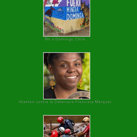
No a Dominga, Chile
Atentan contra la Defensora Francisca Márquez