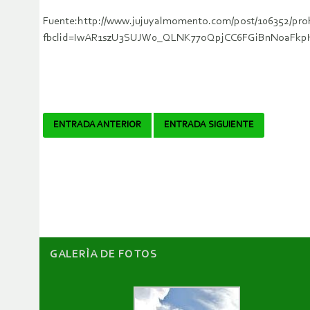
Fuente:http://www.jujuyalmomento.com/post/106352/pro
fbclid=IwAR1szU3SUJW0_QLNK77oQpjCC6FGiBnNoaFk
Navegador
ENTRADA ANTERIOR
ENTRADA SIGUIENTE
de
artículos
GALERÌA DE FOTOS