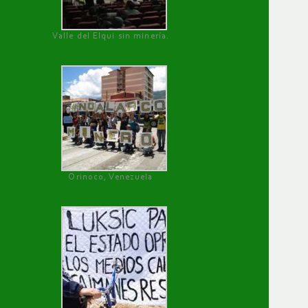
Valle del Elqui sin minería.
Orinoco, Venezuela