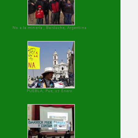
No a la minería , Bariloche, Argentina
PUEBLA, Pue, 27 Enero