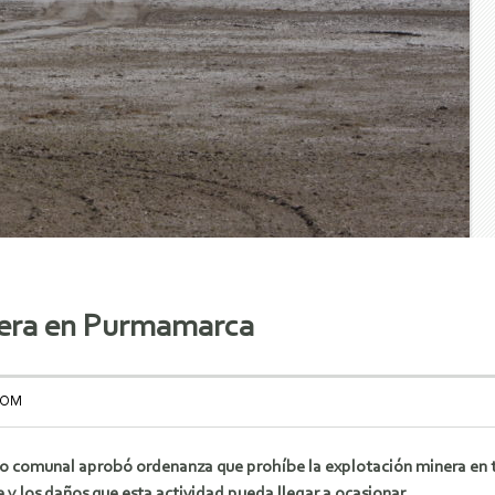
nera en Purmamarca
COM
jo comunal aprobó ordenanza que prohíbe la explotación minera en 
y los daños que esta actividad pueda llegar a ocasionar.