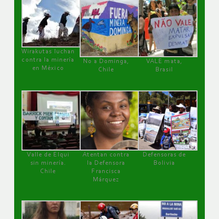
Wirakutas luchan
contra la minería
No a Dominga,
VALE mata,
en México
Chile
Brasil
Valle de Elqui
Atentan contra
Defensoras de
sin minería.
la Defensora
Bolivia
Chile
Francisca
Márquez