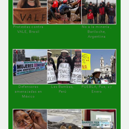
Protestas contra
No a la minería ,
VALE, Brasil
Bariloche,
Argentina
Defensoras
Las Bambas,
PUEBLA, Pue, 27
amenazadas en
Perú
Enero
México