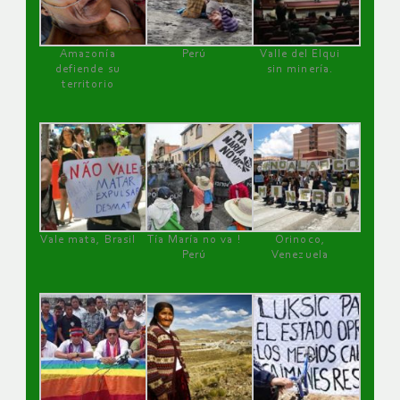
Amazonía
Perú
Valle del Elqui
defiende su
sin minería.
territorio
Vale mata, Brasil
Tía María no va !
Orinoco,
Perú
Venezuela