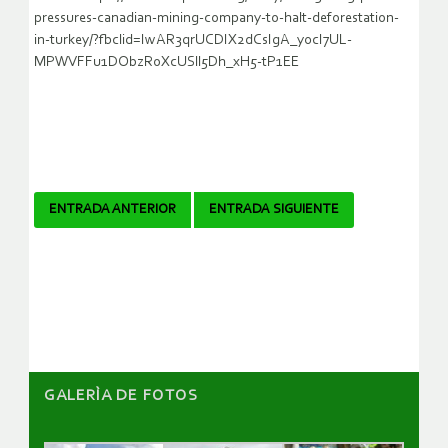
pressures-canadian-mining-company-to-halt-deforestation-
in-turkey/?fbclid=IwAR3qrUCDIX2dCsIgA_y0cI7UL-
MPWVFFu1DObzRoXcUSll5Dh_xH5-tP1EE
Navegador
ENTRADA ANTERIOR
ENTRADA SIGUIENTE
de
artículos
GALERÌA DE FOTOS