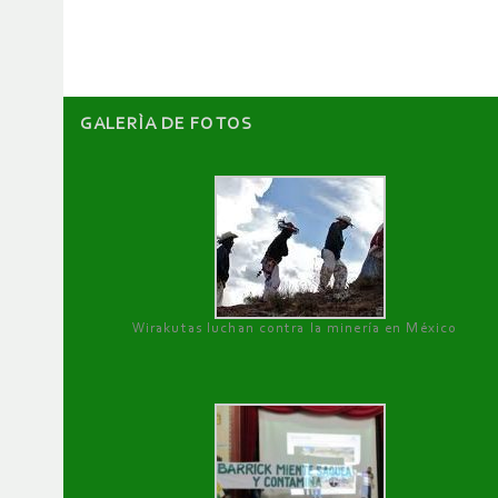
artículos
GALERÌA DE FOTOS
Wirakutas luchan contra la minería en México