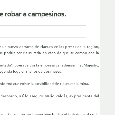
de robar a campesinos.
n un nuevo derrame de cianuro en las presas de la región,
ue podría ser clausurada en caso de que se compruebe la
antada”, operada por la empresa canadiense First Majestic,
 segunda fuga en menos de dos meses.
formó que existe la posibilidad de clausurar la mina.
e desbordó, así lo aseguró Mario Valdés, ex presidente del
o y estas gentes no tienen bien hecho el trabajo, nada más