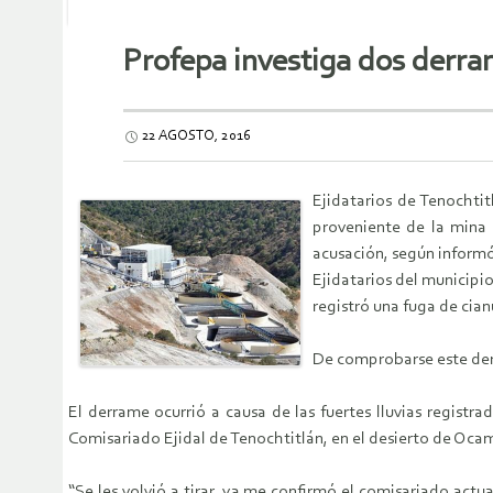
Profepa investiga dos derra
22 AGOSTO, 2016
Ejidatarios de Tenochti
proveniente de la mina 
acusación, según informó
Ejidatarios del municipi
registró una fuga de cia
De comprobarse este derr
El derrame ocurrió a causa de las fuertes lluvias registr
Comisariado Ejidal de Tenochtitlán, en el desierto de Oca
“Se les volvió a tirar, ya me confirmó el comisariado act