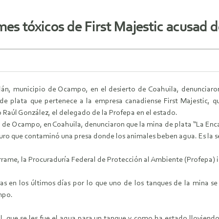
mes tóxicos de First Majestic acusad 
tlán, municipio de Ocampo, en el desierto de Coahuila, denunciaro
de plata que pertenece a la empresa canadiense First Majestic, q
 Raúl González, el delegado de la Profepa en el estado.
o de Ocampo, en Coahuila, denunciaron que la mina de plata “La Enc
nuro que contaminó una presa donde los animales beben agua. Es la
ame, la Procuraduría Federal de Protección al Ambiente (Profepa) in
adas en los últimos días por lo que uno de los tanques de la mina s
mpo.
ual, que se les fue el agua para un tanque y como ha estado lloviend