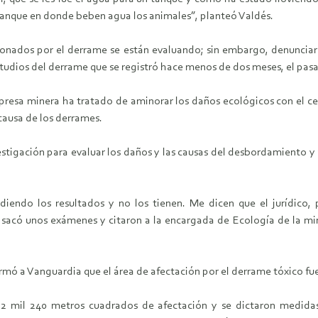
 tanque en donde beben agua los animales”, planteó Valdés.
onados por el derrame se están evaluando; sin embargo, denunciar
estudios del derrame que se registró hace menos de dos meses, el pasa
presa minera ha tratado de aminorar los daños ecológicos con el ce
 causa de los derrames.
estigación para evaluar los daños y las causas del desbordamiento y
iendo los resultados y no los tienen. Me dicen que el jurídico, 
acó unos exámenes y citaron a la encargada de Ecología de la mina
ormó a Vanguardia que el área de afectación por el derrame tóxico fu
 2 mil 240 metros cuadrados de afectación y se dictaron medidas