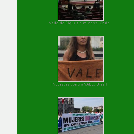
Valle de Elqui sin minería. Chile
Protestas contra VALE, Brasil