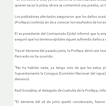
quieren sacar la plata; ahora se contaminó una presita, un
Los pobladores afectados aseguraron que los daños ocasi
(Profepa) continúa sin da a conocer los resultados de los 
El ex presidente del Comisariado Ejidal informó que la em
aseguró que los terrenos ejidales siguen sufriendo daños a
Tras el derrame del pasado junio, la Profepa abrió una inv
Pero esto no ha ocurrido.
“No ha habido nada, ya tengo rato de que les estoy pid
Supuestamente la Conagua [Comisión Nacional del Agua] s
denunció.
Raúl González, el delegado de Coahuila de la Profepa, inf
“El derrame del 26 de junio quedó corroborado, fueron