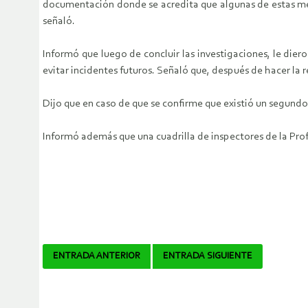
documentación donde se acredita que algunas de estas med
señaló.
Informó que luego de concluir las investigaciones, le die
evitar incidentes futuros. Señaló que, después de hacer la 
Dijo que en caso de que se confirme que existió un segundo 
Informó además que una cuadrilla de inspectores de la Pro
Navegador
ENTRADA ANTERIOR
ENTRADA SIGUIENTE
de