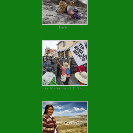
Perú
Tía María no va ! Perú