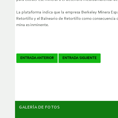
La plataforma indica que la empresa Berkeley Minera Españ
Retortillo y el Balneario de Retortillo como consecuencia
mina es inminente.
Navegador
ENTRADA ANTERIOR
ENTRADA SIGUIENTE
de
artículos
GALERÌA DE FOTOS