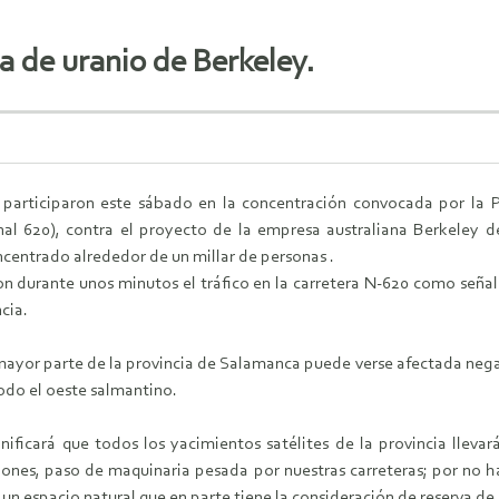
a de uranio de Berkeley.
 participaron este sábado en la concentración convocada por la 
al 620), contra el proyecto de la empresa australiana Berkeley de
centrado alrededor de un millar de personas .
on durante unos minutos el tráfico en la carretera N-620 como señal
cia.
mayor parte de la provincia de Salamanca puede verse afectada nega
odo el oeste salmantino.
ificará que todos los yacimientos satélites de la provincia llevará
ones, paso de maquinaria pesada por nuestras carreteras; por no ha
n espacio natural que en parte tiene la consideración de reserva de l