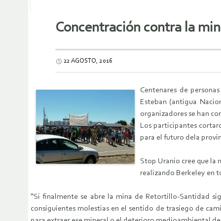
Concentración contra la min
22 AGOSTO, 2016
Centenares de personas
Esteban (antigua Nacion
organizadores se han con
Los participantes cortar
para el futuro dela provin
Stop Uranio cree que la 
realizando Berkeley en t
“Si finalmente se abre la mina de Retortillo-Santidad sign
consiguientes molestias en el sentido de trasiego de cami
para extraer ese mineral o el deterioro medioambiental de u