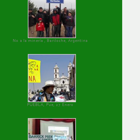
No a la minería , Bariloche, Argentina
PUEBLA, Pue, 27 Enero