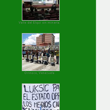
Valle del Elqui sin minería.
Orinoco, Venezuela