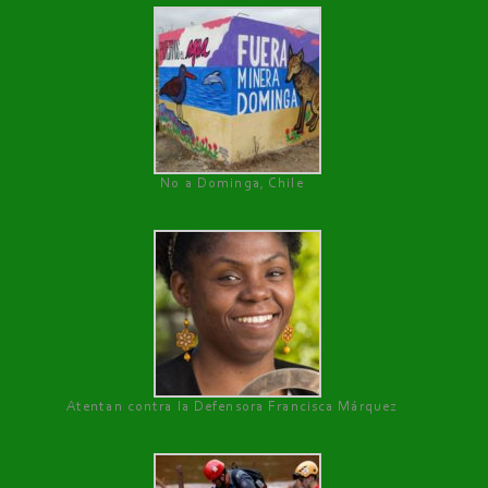
No a Dominga, Chile
Atentan contra la Defensora Francisca Márquez