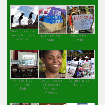
Wirakutas luchan
contra la minería
No a Dominga,
VALE mata,
en México
Chile
Brasil
Valle de Elqui
Atentan contra
Defensoras de
sin minería.
la Defensora
Bolivia
Chile
Francisca
Márquez