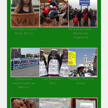
Protestas contra
No a la minería ,
VALE, Brasil
Bariloche,
Argentina
Defensoras
Las Bambas,
PUEBLA, Pue, 27
amenazadas en
Perú
Enero
México