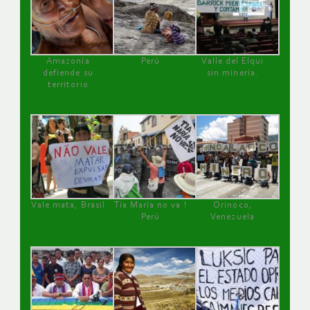
Amazonía
Perú
Valle del Elqui
defiende su
sin minería.
territorio
Vale mata, Brasil
Tía María no va !
Orinoco,
Perú
Venezuela