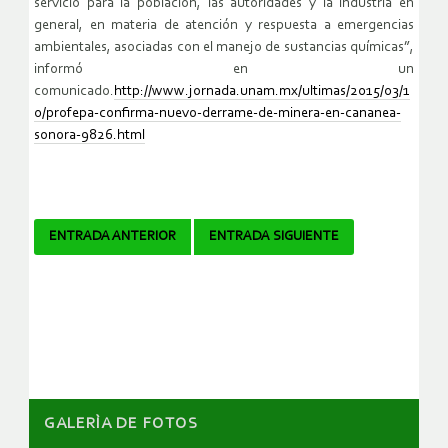
servicio para la población, las autoridades y la industria en
general, en materia de atención y respuesta a emergencias
ambientales, asociadas con el manejo de sustancias químicas”,
informó en un
comunicado.
http://www.jornada.unam.mx/ultimas/2015/03/1
0/profepa-confirma-nuevo-derrame-de-minera-en-cananea-
sonora-9826.html
Navegador
ENTRADA ANTERIOR
ENTRADA SIGUIENTE
de
artículos
GALERÌA DE FOTOS