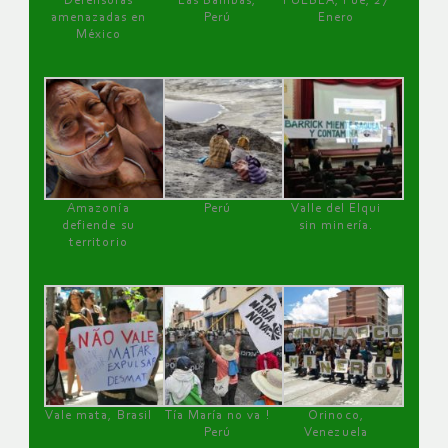
Defensoras
Las Bambas,
PUEBLA, Pue, 27
amenazadas en
Perú
Enero
México
Amazonía
Perú
Valle del Elqui
defiende su
sin minería.
territorio
Vale mata, Brasil
Tía María no va !
Orinoco,
Perú
Venezuela