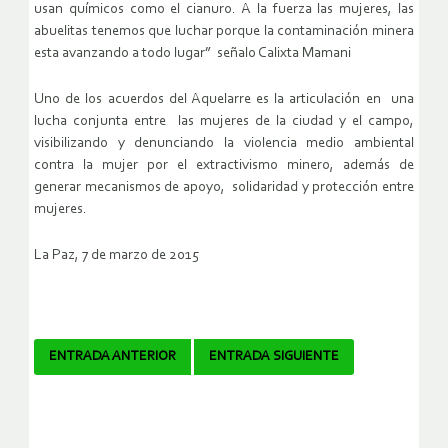
usan químicos como el cianuro. A la fuerza las mujeres, las
abuelitas tenemos que luchar porque la contaminación minera
esta avanzando a todo lugar” señalo Calixta Mamani
Uno de los acuerdos del Aquelarre es la articulación en una
lucha conjunta entre las mujeres de la ciudad y el campo,
visibilizando y denunciando la violencia medio ambiental
contra la mujer por el extractivismo minero, además de
generar mecanismos de apoyo, solidaridad y protección entre
mujeres.
La Paz, 7 de marzo de 2015
Navegador
ENTRADA ANTERIOR
ENTRADA SIGUIENTE
de
artículos