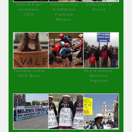
Valle de Elqui
Atentan contra
Defensoras de
sin minería.
la Defensora
Bolivia
Chile
Francisca
Márquez
Protestas contra
No a la minería ,
VALE, Brasil
Bariloche,
Argentina