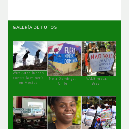
GALERÌA DE FOTOS
Wirakutas luchan
contra la minería
No a Dominga,
VALE mata,
en México
Chile
Brasil